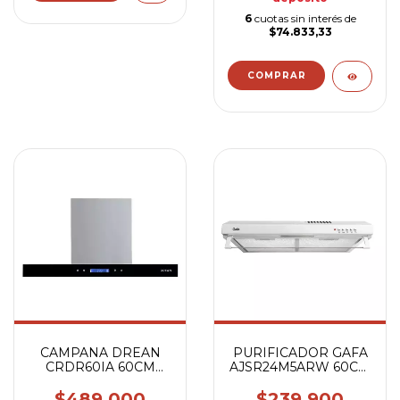
6
cuotas sin interés de
$74.833,33
CAMPANA DREAN
PURIFICADOR GAFA
CRDR60IA 60CM
AJSR24M5ARW 60CM
INOX
BLANCO
$489.000
$239.900