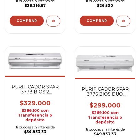
6
cuotas sin interés de
6
cuotas sin interés de
$28.316,67
$26.500
PURIFICADOR SPAR
PURIFICADOR SPAR
3778 BIOS 2
3776 BIOS DUO
MOTORES
BLANCO
BLANCO/ACERO
$329.000
$299.000
$296.100
con
$269.100
con
Transferencia o
Transferencia o
depósito
depósito
6
cuotas sin interés de
6
cuotas sin interés de
$54.833,33
$49.833,33