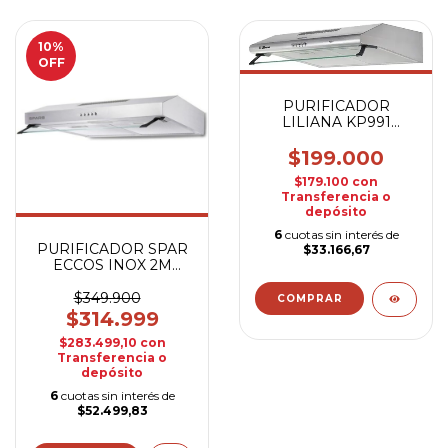
10
%
OFF
PURIFICADOR
LILIANA KP991
PURIFY 1M ACERO
$199.000
$179.100
con
Transferencia o
depósito
6
cuotas sin interés de
PURIFICADOR SPAR
$33.166,67
ECCOS INOX 2M
2360-029
$349.900
$314.999
$283.499,10
con
Transferencia o
depósito
6
cuotas sin interés de
$52.499,83