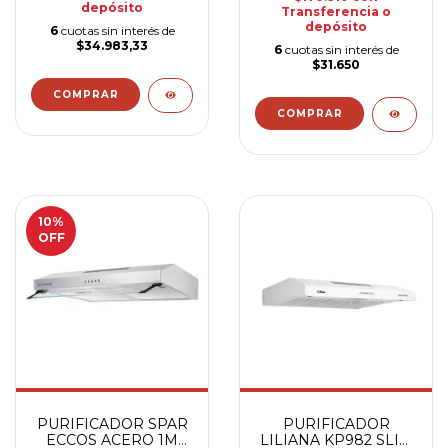
depósito
Transferencia o
depósito
6
cuotas sin interés de
$34.983,33
6
cuotas sin interés de
$31.650
10
%
OFF
PURIFICADOR SPAR
PURIFICADOR
ECCOS ACERO 1M
LILIANA KP982 SLIM