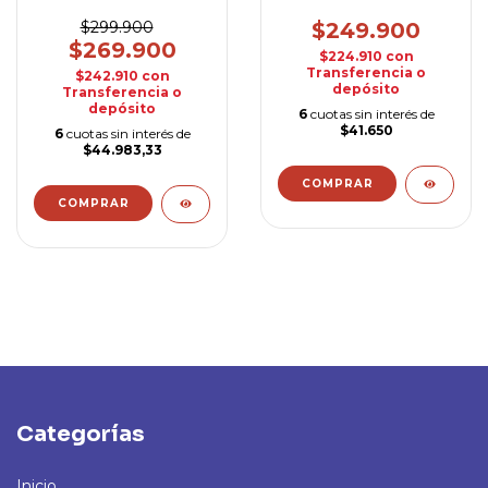
60CM
PLUS 2 MOTORES
$299.900
$249.900
$269.900
$224.910
con
Transferencia o
$242.910
con
depósito
Transferencia o
depósito
6
cuotas sin interés de
$41.650
6
cuotas sin interés de
$44.983,33
Categorías
Inicio