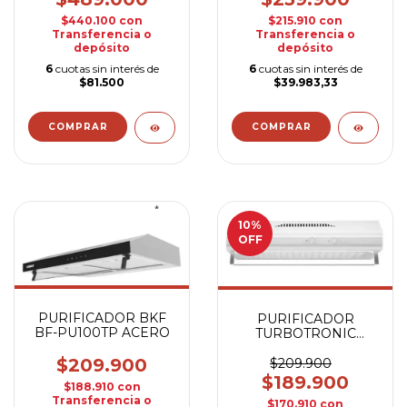
$440.100
con
$215.910
con
Transferencia o
Transferencia o
depósito
depósito
6
cuotas sin interés de
6
cuotas sin interés de
$81.500
$39.983,33
10
%
OFF
PURIFICADOR BKF
PURIFICADOR
BF-PU100TP ACERO
TURBOTRONIC
3746TUR 1M
$209.900
$209.900
$189.900
$188.910
con
Transferencia o
$170.910
con