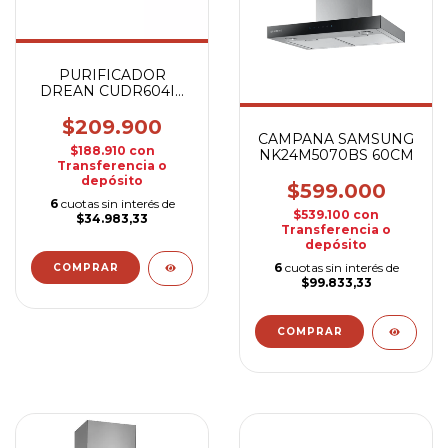
PURIFICADOR
DREAN CUDR604IA
60CM INOXIDABLE
$209.900
CAMPANA SAMSUNG
$188.910
con
NK24M5070BS 60CM
Transferencia o
depósito
$599.000
6
cuotas sin interés de
$539.100
con
$34.983,33
Transferencia o
depósito
6
cuotas sin interés de
$99.833,33