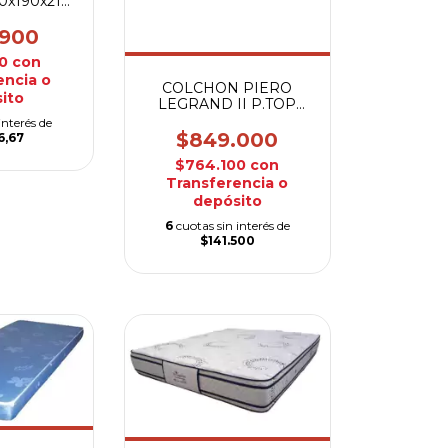
00x190x21
ma
.900
10
con
encia o
COLCHON PIERO
ito
LEGRAND II P.TOP
140X34
interés de
$849.000
6,67
$764.100
con
Transferencia o
depósito
6
cuotas sin interés de
$141.500