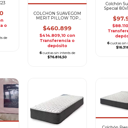
X23
Colchón S
Special 80x
0
COLCHON SUAVEGOM
$97.
MERIT PILLOW TOP
on
140x190x29
a o
$88.11
$460.899
Transfer
$414.809,10
con
depós
és de
Transferencia o
6
cuotas sin 
depósito
$16.31
6
cuotas sin interés de
$76.816,50
Colchón Pier