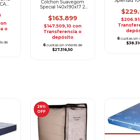
Splendid 1
Colchon Suavegom
ICA
Espu
Special 140x190x17 2
$229
Plazas
9
$163.899
$206.9
con
Transfer
$147.509,10
con
a o
depós
Transferencia o
depósito
6
cuotas sin 
és de
$38.31
6
cuotas sin interés de
$27.316,50
26
%
OFF