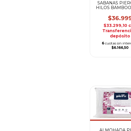
SABANAS PIER
HILOS BAMBOO
$36.99
$33.299,10
Transferenci
depósito
6
cuotas sin inter
$6.166,50
ALMOHADA P