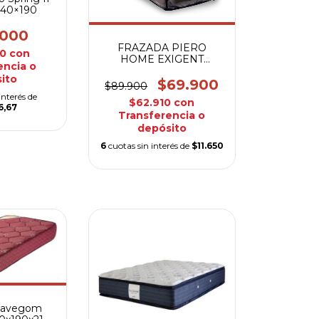
140×190
.000
FRAZADA PIERO
00
con
HOME EXIGENT
encia o
240X220 GRIS
ito
$69.900
$89.900
interés de
$62.910
con
6,67
Transferencia o
depósito
6
cuotas sin interés de
$11.650
uavegom