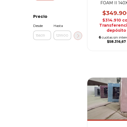
FOAM II 140
$349.90
Precio
$314.910
c
Transferenci
Desde
Hasta
depósito
6
cuotas sin inter
$58.316,67