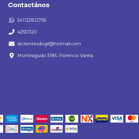
Contactános
541122812795
42551320
atclientesdogil@hotmail.com
Monteagudo 3185. Florencio Varela