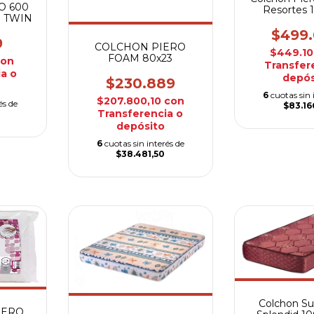
O 600
Resortes 
 TWIN
$499
9
COLCHON PIERO
$449.1
FOAM 80x23
con
Transfer
a o
depós
$230.889
6
cuotas sin 
$207.800,10
con
és de
$83.16
Transferencia o
depósito
6
cuotas sin interés de
$38.481,50
Colchon S
IERO