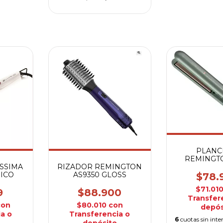
PLANC
REMINGTO
BOTANI
SSIMA
RIZADOR REMINGTON
NICO
AS9350 GLOSS
$78.
$71.01
9
$88.900
Transfer
con
$80.010
con
depós
a o
Transferencia o
6
cuotas sin inte