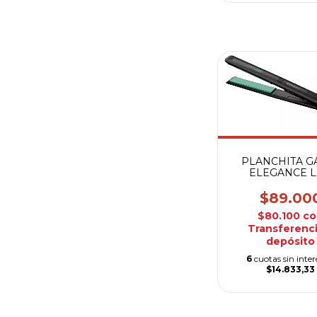
PLANCHITA G
ELEGANCE 
MATCHA
$89.00
$80.100
co
Transferenci
depósito
6
cuotas sin inter
$14.833,33