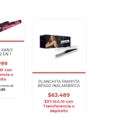
 KANJI
2 EN 1
999
,10
con
encia o
ito
PLANCHITA PAMPITA
BP400 INALAMBRICA
interés de
6,50
$63.489
$57.140,10
con
Transferencia o
depósito