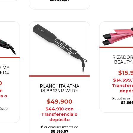
RIZADOR
BEAUTY 
A.MA
$15.
LED
$14.399
0
Transfer
PLANCHITA ATMA
n
PL8862NP WIDE
depós
CERAMICA
a o
6
cuotas sin 
$49.900
$2.66
és de
$44.910
con
Transferencia o
depósito
6
cuotas sin interés de
$8.316,67