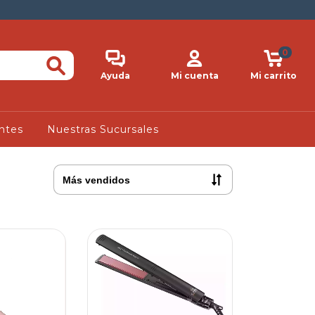
0
Ayuda
Mi cuenta
Mi carrito
ntes
Nuestras Sucursales