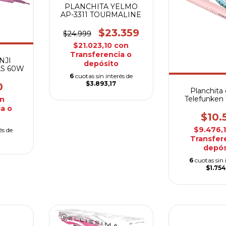
PLANCHITA YELMO
AP-3311 TOURMALINE
$23.359
$24.999
$21.023,10
con
Transferencia o
NJI
depósito
AS 60W
6
cuotas sin interés de
$3.893,17
0
Planchita
Telefunken
n
alisa
a o
$10.
$9.476,
és de
Transfer
depós
6
cuotas sin 
$1.754