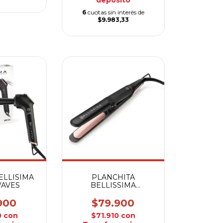
depósito
6
cuotas sin interés de
$9.983,33
ELLISIMA
PLANCHITA
AVES
BELLISSIMA
CREATIVITY ION
900
$79.900
0
con
$71.910
con