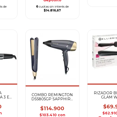
depósito
és de
6
cuotas sin interés de
$14.816,67
A
RIZADOR B
COMBO REMINGTON
A 3 EN
GLAM W
DS5805GP SAPPHIRE
E
LUXE
0
$69.
$114.900
n
$62.91
$103.410
con