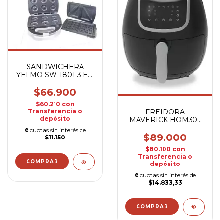
SANDWICHERA
YELMO SW-1801 3 EN
1
$66.900
$60.210
con
FREIDORA
Transferencia o
depósito
MAVERICK HOM303
4L AIRE
6
cuotas sin interés de
$89.000
$11.150
$80.100
con
Transferencia o
depósito
6
cuotas sin interés de
$14.833,33