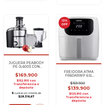
13
%
OFF
JUGUERA PEABODY
PE-JL6003 CON
LICUADORA
FREIDORA ATMA
$169.900
FR60ARWP 6.5L
BLANCA
$152.910
con
$159.900
Transferencia o
$139.900
depósito
6
cuotas sin interés de
$125.910
con
$28.316,67
Transferencia o
depósito