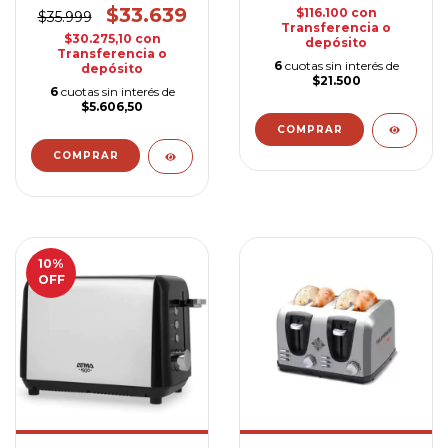
$33.639
$116.100
con
$35.999
Transferencia o
$30.275,10
con
depósito
Transferencia o
6
cuotas sin interés de
depósito
$21.500
6
cuotas sin interés de
$5.606,50
10
%
OFF