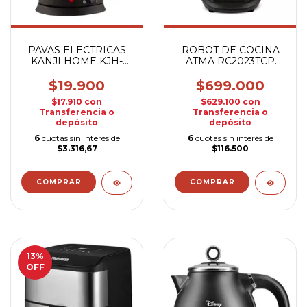
PAVAS ELECTRICAS
ROBOT DE COCINA
KANJI HOME KJH-
ATMA RC2023TCP
PE15002M
ATMAMIX II
$19.900
$699.000
$17.910
con
$629.100
con
Transferencia o
Transferencia o
depósito
depósito
6
cuotas sin interés de
6
cuotas sin interés de
$3.316,67
$116.500
13
%
OFF