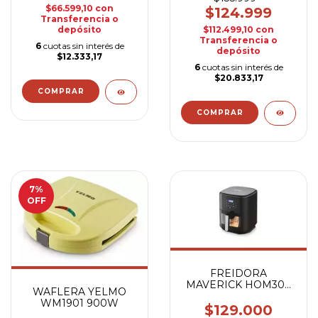
$66.599,10
con
$124.999
Transferencia o
$112.499,10
con
depósito
Transferencia o
6
cuotas sin interés de
depósito
$12.333,17
6
cuotas sin interés de
$20.833,17
7
%
OFF
FREIDORA
MAVERICK HOM304
WAFLERA YELMO
6.5L AIRE
WM1901 900W
$129.000