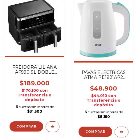
FREIDORA LILIANA
AF990 9L DOBLE
PAVAS ELECTRICAS
2400W
ATMA PE1821AP2
BLANCA
$189.000
$48.900
$170.100
con
Transferencia o
$44.010
con
depósito
Transferencia o
depósito
6
cuotas sin interés de
$31.500
6
cuotas sin interés de
$8.150