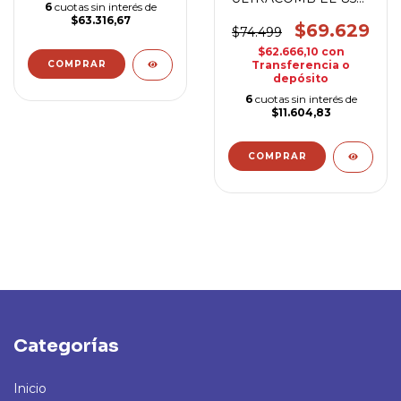
6
cuotas sin interés de
LECHE
$63.316,67
$69.629
$74.499
$62.666,10
con
Transferencia o
depósito
6
cuotas sin interés de
$11.604,83
Categorías
Inicio