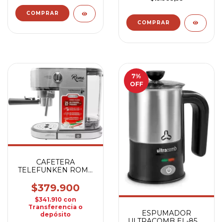
7
%
OFF
CAFETERA
TELEFUNKEN ROMA
PRO EXPRESS
$379.900
$341.910
con
Transferencia o
ESPUMADOR
depósito
ULTRACOMB EL-8501