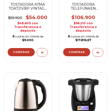
TOSTADORA ATMA
TOSTADORA
TOAT21VBP VINTAGE
TELEFUNKEN
NEGRA
EASYTOAST PRO
$54.000
$106.900
$59.900
$48.600
con
$96.210
con
Transferencia o
Transferencia o
depósito
depósito
6
cuotas sin interés de
6
cuotas sin interés de
$9.000
$17.816,67