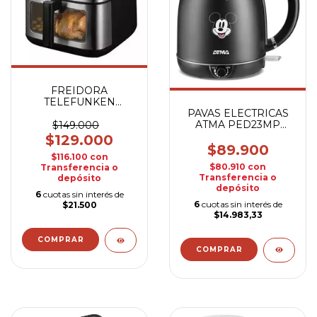
FREIDORA
TELEFUNKEN
PAVAS ELECTRICAS
EASYFRYER-9000
ATMA PED23MP
S/ACEITE
$149.000
DISNEY
$129.000
$89.900
$116.100
con
$80.910
con
Transferencia o
Transferencia o
depósito
depósito
6
cuotas sin interés de
6
cuotas sin interés de
$21.500
$14.983,33