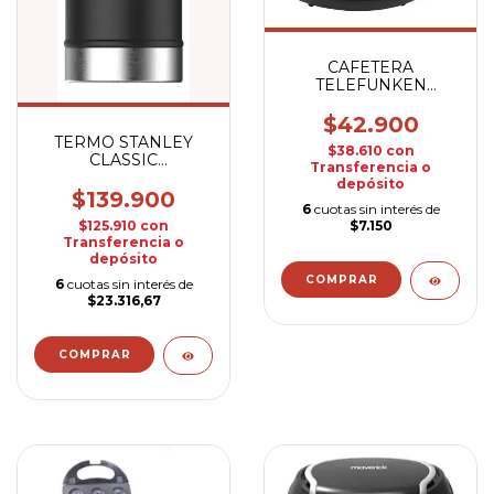
CAFETERA
TELEFUNKEN
VERONA PLUS
$42.900
TERMO STANLEY
$38.610
con
CLASSIC
Transferencia o
MATESYSTEM 800
depósito
$139.900
6
cuotas sin interés de
$125.910
con
$7.150
Transferencia o
depósito
6
cuotas sin interés de
$23.316,67