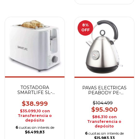
8
%
OFF
TOSTADORA
PAVAS ELECTRICAS
SMARTLIFE SL-
PEABODY PE-
TO1301W
KV8215S INOX
$38.999
$104.499
$95.900
$35.099,10
con
Transferencia o
$86.310
con
depósito
Transferencia o
depósito
6
cuotas sin interés de
$6.499,83
6
cuotas sin interés de
$15.983,33