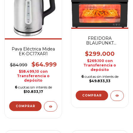
FREIDORA
BLAUPUNKT
POWERFRYER 35
Pava Eléctrica Midea
S/ACEITE
$299.000
EK-DC17XAR1
$269.100
con
$64.999
$84.999
Transferencia o
depósito
$58.499,10
con
Transferencia o
6
cuotas sin interés de
depósito
$49.833,33
6
cuotas sin interés de
$10.833,17