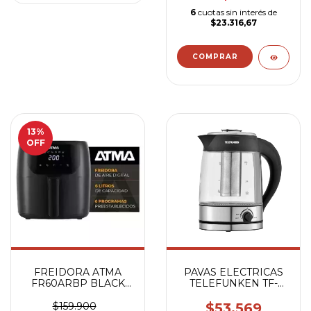
6
cuotas sin interés de
$23.316,67
13
%
OFF
FREIDORA ATMA
PAVAS ELECTRICAS
FR60ARBP BLACK
TELEFUNKEN TF-
6.5L
PE800 VIDRIO
$159.900
$53.569