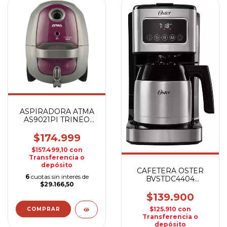
ASPIRADORA ATMA
AS9021PI TRINEO
2000W
$174.999
$157.499,10
con
Transferencia o
depósito
CAFETERA OSTER
6
cuotas sin interés de
BVSTDC4404
$29.166,50
TERMICA
$139.900
$125.910
con
Transferencia o
depósito