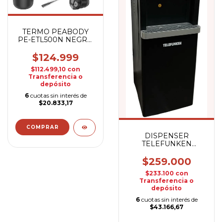
TERMO PEABODY
PE-ETL500N NEGRO
C/BOMBILLA
$124.999
$112.499,10
con
Transferencia o
depósito
6
cuotas sin interés de
$20.833,17
DISPENSER
TELEFUNKEN
DAFCB022-R
$259.000
$233.100
con
Transferencia o
depósito
6
cuotas sin interés de
$43.166,67