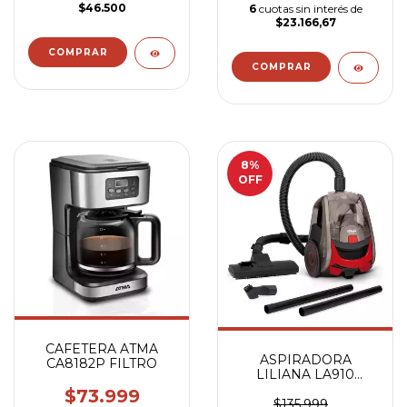
$46.500
6
cuotas sin interés de
$23.166,67
8
%
OFF
CAFETERA ATMA
ASPIRADORA
CA8182P FILTRO
LILIANA LA910
CICLONICA 1600W
$73.999
$135.999