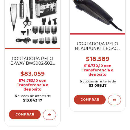
CORTADORA PELO
BLAUPUNKT LEGACY
POWER
$18.589
CORTADORA PELO
B-WAY BW5002-5026
$16.730,10
con
COMBO
Transferencia o
$83.059
depósito
$74.753,10
con
6
cuotas sin interés de
Transferencia o
$3.098,17
depósito
6
cuotas sin interés de
$13.843,17