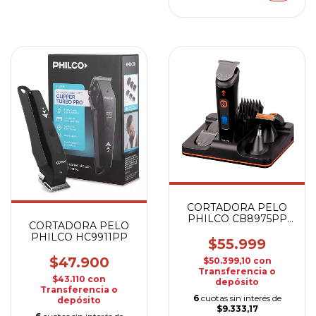
CORTADORA PELO
PHILCO CB8975PP
CORTADORA PELO
GROOMING
PHILCO HC9911PP
$55.999
$47.900
$50.399,10
con
Transferencia o
$43.110
con
depósito
Transferencia o
6
cuotas sin interés de
depósito
$9.333,17