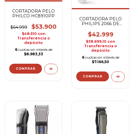
CORTADORA PELO
PHILCO HC8910PP
CORTADORA PELO
PHILIPS 2066 DE
$53.900
$64.999
BEBE
$42.999
$48.510
con
Transferencia o
$38.699,10
con
depósito
Transferencia o
6
cuotas sin interés de
depósito
$8.983,33
6
cuotas sin interés de
$7.166,50