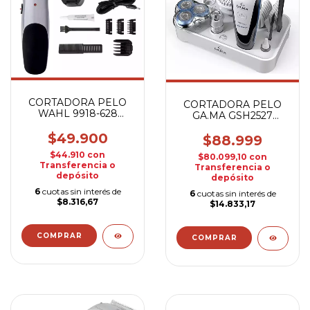
CORTADORA PELO
CORTADORA PELO
WAHL 9918-628
GA.MA GSH2527
GROOMSMAN
MULTI SPORT
RECARGABLE
$49.900
$88.999
$44.910
con
$80.099,10
con
Transferencia o
Transferencia o
depósito
depósito
6
cuotas sin interés de
6
cuotas sin interés de
$8.316,67
$14.833,17