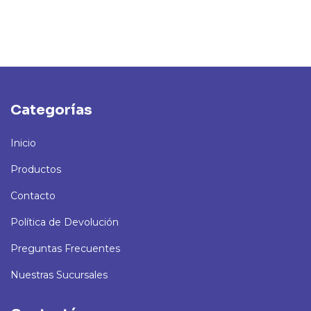
Categorías
Inicio
Productos
Contacto
Política de Devolución
Preguntas Frecuentes
Nuestras Sucursales