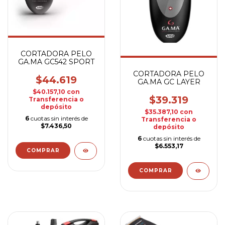
CORTADORA PELO
GA.MA GC542 SPORT
CORTADORA PELO
$44.619
GA.MA GC LAYER
$40.157,10
con
$39.319
Transferencia o
depósito
$35.387,10
con
6
cuotas sin interés de
Transferencia o
$7.436,50
depósito
6
cuotas sin interés de
$6.553,17