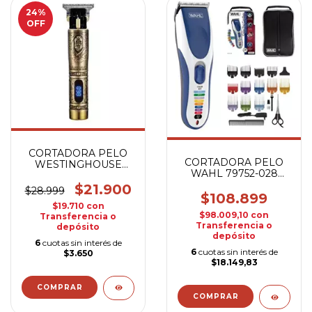
24
%
OFF
CORTADORA PELO
CORTADORA PELO
WESTINGHOUSE
WAHL 79752-028
WHHCL609
COLORPRO
$21.900
$28.999
$108.899
$19.710
con
$98.009,10
con
Transferencia o
Transferencia o
depósito
depósito
6
cuotas sin interés de
6
cuotas sin interés de
$3.650
$18.149,83