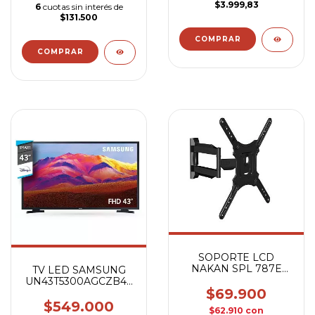
$3.999,83
6
cuotas sin interés de
$131.500
SOPORTE LCD
NAKAN SPL 787E
TV LED SAMSUNG
Extensible/Incl 17" A
UN43T5300AGCZB43
65"
$69.900
FULL HD
$549.000
$62.910
con