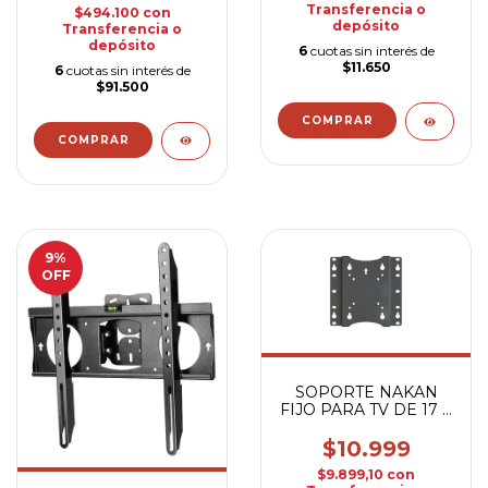
Transferencia o
$494.100
con
depósito
Transferencia o
depósito
6
cuotas sin interés de
$11.650
6
cuotas sin interés de
$91.500
9
%
OFF
SOPORTE NAKAN
FIJO PARA TV DE 17 A
43" NAK456 VESA
$10.999
$9.899,10
con