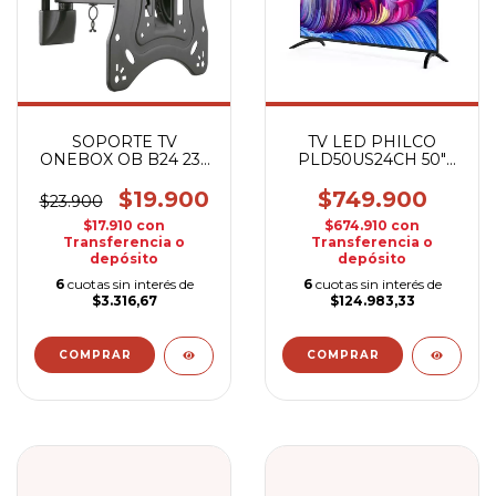
SOPORTE TV
TV LED PHILCO
ONEBOX OB B24 23''
PLD50US24CH 50"
A 42'' BRAZO
ANDROID TV
$19.900
$749.900
$23.900
$17.910
con
$674.910
con
Transferencia o
Transferencia o
depósito
depósito
6
cuotas sin interés de
6
cuotas sin interés de
$3.316,67
$124.983,33