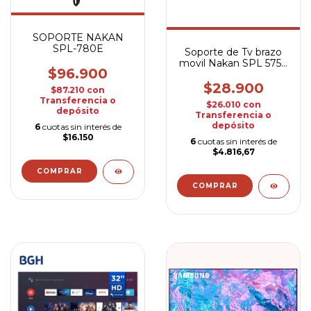
SOPORTE NAKAN
SPL-780E
Soporte de Tv brazo
movil Nakan SPL 575E
$96.900
Hasta 43 Pulgadas
$28.900
$87.210
con
Transferencia o
$26.010
con
depósito
Transferencia o
depósito
6
cuotas sin interés de
$16.150
6
cuotas sin interés de
$4.816,67