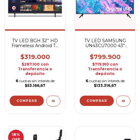
TV LED BGH 32'' HD
TV LED SAMSUNG
Frameless Android TV
UN43CU7000 43"
B3225GA
UHD SMART
$319.000
$799.900
$287.100
con
$719.910
con
Transferencia o
Transferencia o
depósito
depósito
6
cuotas sin interés de
6
cuotas sin interés de
$53.166,67
$133.316,67
18
%
OFF