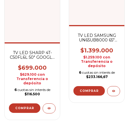
TV LED SAMSUNG
UN65UB8000 65"
UHD SMART
$1.399.000
TV LED SHARP 4T-
C50FL6L 50" GOOGLE
$1.259.100
con
Transferencia o
TV
depósito
$699.000
6
cuotas sin interés de
$629.100
con
$233.166,67
Transferencia o
depósito
6
cuotas sin interés de
$116.500