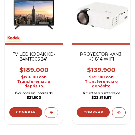
TV LED KODAK KD-
PROYECTOR KANJI
24MT005 24"
KJ-814 WIFI
$189.000
$139.900
$170.100
con
$125.910
con
Transferencia o
Transferencia o
depósito
depósito
6
cuotas sin interés de
6
cuotas sin interés de
$31.500
$23.316,67