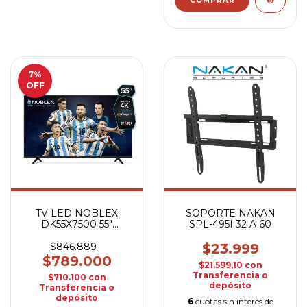
7
%
OFF
TV LED NOBLEX
SOPORTE NAKAN
DK55X7500 55"
SPL-495I 32 A 60
ANDROID 4K
$846.889
$23.999
$789.000
$21.599,10
con
Transferencia o
$710.100
con
depósito
Transferencia o
depósito
6
cuotas sin interés de