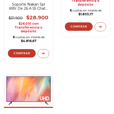
Transferencia o
Soporte Nakan Spl
depósito
695I De 26 A 55 Chato
6
cuotas sin interés de
Inclinación
$1.833,17
$28.900
$31.900
$26.010
con
Transferencia o
depósito
6
cuotas sin interés de
$4.816,67