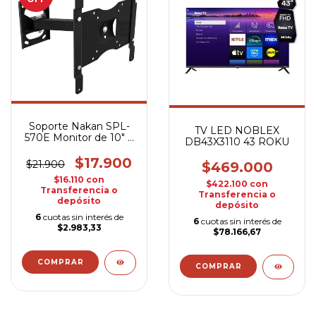
Soporte Nakan SPL-
TV LED NOBLEX
570E Monitor de 10" a
DB43X3110 43 ROKU
32" negro
$17.900
$21.900
$469.000
$16.110
con
$422.100
con
Transferencia o
Transferencia o
depósito
depósito
6
cuotas sin interés de
6
cuotas sin interés de
$2.983,33
$78.166,67