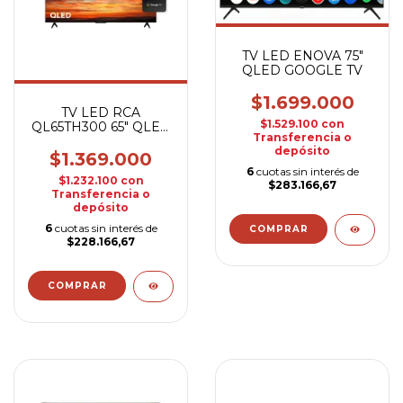
TV LED ENOVA 75"
QLED GOOGLE TV
$1.699.000
TV LED RCA
$1.529.100
con
QL65TH300 65" QLED
Transferencia o
GOOGLE 4K
depósito
$1.369.000
6
cuotas sin interés de
$1.232.100
con
$283.166,67
Transferencia o
depósito
6
cuotas sin interés de
$228.166,67