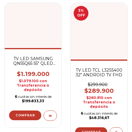
3
%
OFF
TV LED SAMSUNG
QN55Q65 55" QLED
SMART
TV LED TCL L32S5400
$1.199.000
32" ANDROID TV FHD
$1.079.100
con
$299.900
Transferencia o
$289.900
depósito
6
cuotas sin interés de
$260.910
con
$199.833,33
Transferencia o
depósito
6
cuotas sin interés de
$48.316,67