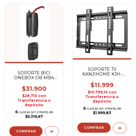
SOPORTE TV
SOPORTE BICI
KANJIHOME KJH-
ONEBOX OB-MB4
WMF42
BICIS PARED
$11.999
$31.900
$10.799,10
con
$28.710
con
Transferencia o
Transferencia o
depósito
depósito
6
cuotas sin interés de
6
cuotas sin interés de
$1.999,83
$5.316,67