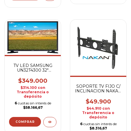
TV LED SAMSUNG
UN32T4300 32"
SMART
$349.000
SOPORTE TV FIJO C/
$314.100
con
INCLINACION NAKAN
Transferencia o
40" A 90" SPL-697I
depósito
$49.900
6
cuotas sin interés de
$58.166,67
$44.910
con
Transferencia o
depósito
6
cuotas sin interés de
$8.316,67