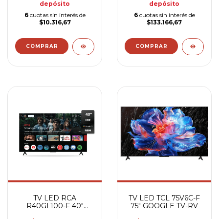
depósito
depósito
6
cuotas sin interés de
6
cuotas sin interés de
$10.316,67
$133.166,67
TV LED RCA
TV LED TCL 75V6C-F
R40GL100-F 40"
75" GOOGLE TV-RV
GOOGLE