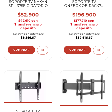
SOPORTE TV NAKAN
SOPORTE TV
SPL-375E GIRATORIO
ONEBOX OB-RACK70
37" A 70"
$52.900
$196.900
$47.610
con
$177.210
con
Transferencia o
Transferencia o
depósito
depósito
6
cuotas sin interés de
6
cuotas sin interés de
$8.816,67
$32.816,67
SOPORTE TV