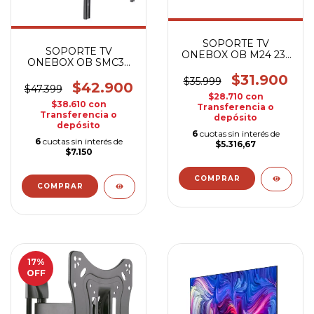
SOPORTE TV
SOPORTE TV
ONEBOX OB M24 23''
ONEBOX OB SMC37
A 43'' DOBLE
32'' A 70'' BRAZO
$31.900
$35.999
$42.900
$47.399
$28.710
con
$38.610
con
Transferencia o
Transferencia o
depósito
depósito
6
cuotas sin interés de
6
cuotas sin interés de
$5.316,67
$7.150
17
%
OFF