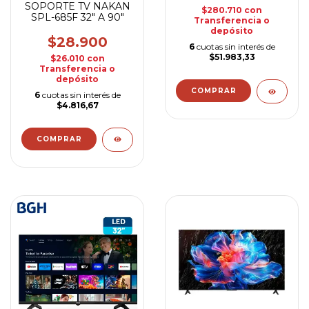
SOPORTE TV NAKAN
$280.710
con
SPL-685F 32" A 90"
Transferencia o
depósito
$28.900
6
cuotas sin interés de
$51.983,33
$26.010
con
Transferencia o
depósito
6
cuotas sin interés de
$4.816,67