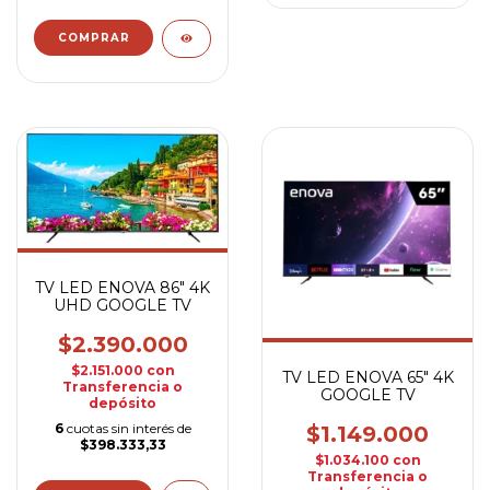
TV LED ENOVA 86" 4K
UHD GOOGLE TV
$2.390.000
$2.151.000
con
TV LED ENOVA 65" 4K
Transferencia o
GOOGLE TV
depósito
6
cuotas sin interés de
$1.149.000
$398.333,33
$1.034.100
con
Transferencia o