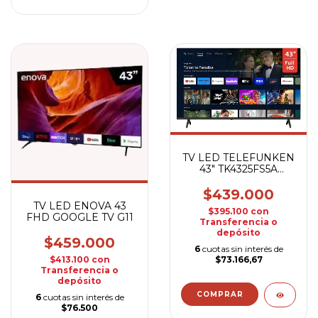
TV LED TELEFUNKEN
43" TK4325FS5A
GOOGLE TV
$439.000
TV LED ENOVA 43
$395.100
con
FHD GOOGLE TV G11
Transferencia o
depósito
$459.000
6
cuotas sin interés de
$413.100
con
$73.166,67
Transferencia o
depósito
6
cuotas sin interés de
$76.500