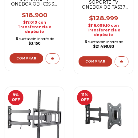
SOPORTE TV
ONEBOX OB-IC35 32"
ONEBOX OB TAS37
A 55"
37'' A 70''
$18.900
$128.999
$17.010
con
$116.099,10
con
Transferencia o
Transferencia o
depósito
depósito
6
cuotas sin interés de
6
cuotas sin interés de
$3.150
$21.499,83
9
%
11
%
OFF
OFF