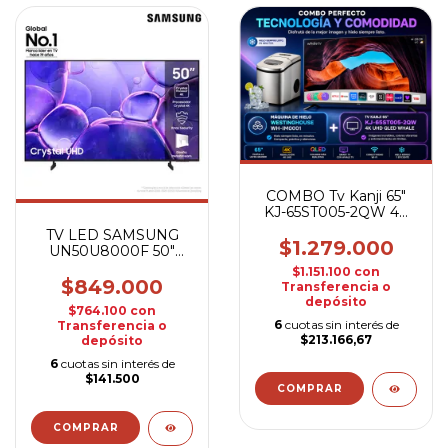
COMBO Tv Kanji 65"
KJ-65ST005-2QW 4K
UHD Qled WHALE +
TV LED SAMSUNG
Maquina de hielo
$1.279.000
UN50U8000F 50"
Westinghouse
UHD SMART
$1.151.100
con
$849.000
Transferencia o
depósito
$764.100
con
6
cuotas sin interés de
Transferencia o
$213.166,67
depósito
6
cuotas sin interés de
$141.500