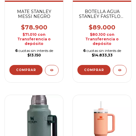
MATE STANLEY
BOTELLA AGUA
MESSI NEGRO
STANLEY FASTFLOW
710ML NARANJA
$78.900
$89.000
$71.010
con
$80.100
con
Transferencia o
Transferencia o
depósito
depósito
6
cuotas sin interés de
6
cuotas sin interés de
$13.150
$14.833,33