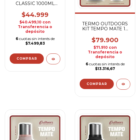
CLASSIC 1000ML
VERDE
$44.999
$40.499,10
con
TERMO OUTDOORS
Transferencia o
KIT TEMPO MATE 1L
depósito
VERDE
$79.900
6
cuotas sin interés de
$7.499,83
$71.910
con
Transferencia o
depósito
6
cuotas sin interés de
$13.316,67