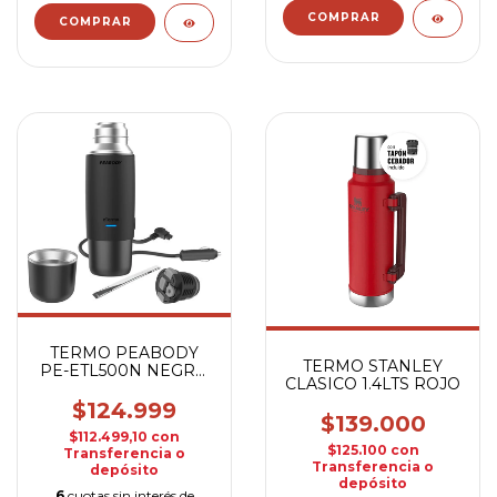
TERMO PEABODY
TERMO STANLEY
PE-ETL500N NEGRO
CLASICO 1.4LTS ROJO
C/BOMBILLA
$124.999
$139.000
$112.499,10
con
$125.100
con
Transferencia o
Transferencia o
depósito
depósito
6
cuotas sin interés de