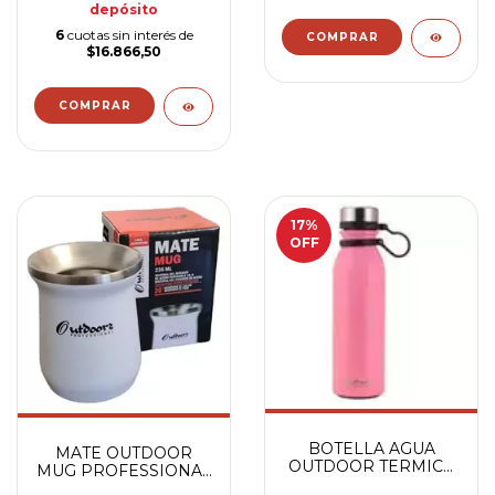
depósito
6
cuotas sin interés de
$16.866,50
17
%
OFF
BOTELLA AGUA
MATE OUTDOOR
OUTDOOR TERMICA
MUG PROFESSIONAL
600 ML ROSA
BLANCO