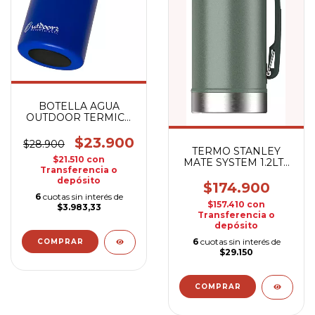
BOTELLA AGUA
OUTDOOR TERMICA
600 ML AZUL
$23.900
$28.900
TERMO STANLEY
$21.510
con
MATE SYSTEM 1.2LTS
Transferencia o
CLASSIC
depósito
$174.900
6
cuotas sin interés de
$157.410
con
$3.983,33
Transferencia o
depósito
6
cuotas sin interés de
$29.150