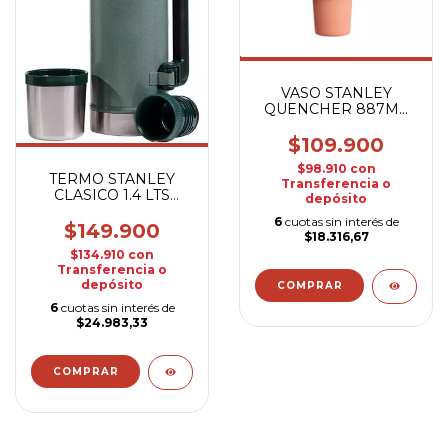
VASO STANLEY
QUENCHER 887ML
NECTARINE
$109.900
$98.910
con
TERMO STANLEY
Transferencia o
CLASICO 1.4 LTS
depósito
VERDE
6
cuotas sin interés de
$149.900
$18.316,67
$134.910
con
Transferencia o
depósito
6
cuotas sin interés de
$24.983,33