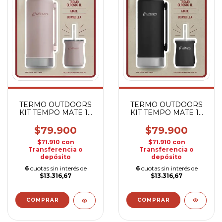
TERMO OUTDOORS
TERMO OUTDOORS
KIT TEMPO MATE 1L
KIT TEMPO MATE 1L
NEGRO
ROSA
$79.900
$79.900
$71.910
con
$71.910
con
Transferencia o
Transferencia o
depósito
depósito
6
cuotas sin interés de
6
cuotas sin interés de
$13.316,67
$13.316,67