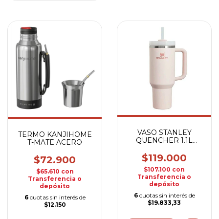
VASO STANLEY
TERMO KANJIHOME
QUENCHER 1.1L
T-MATE ACERO
ROSA QUARTZ
$119.000
$72.900
$107.100
con
$65.610
con
Transferencia o
Transferencia o
depósito
depósito
6
cuotas sin interés de
6
cuotas sin interés de
$19.833,33
$12.150