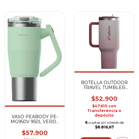
BOTELLA OUTDOOR
TRAVEL TUMBLER
40OZ ROJO
$52.900
$47.610
con
Transferencia o
depósito
VASO PEABODY PE-
MG950V 950L VERDE
6
cuotas sin interés de
TERMICO
$8.816,67
$57.900