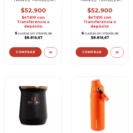
40OZ NEGRO
40OZ BLANCA
$52.900
$52.900
$47.610
con
$47.610
con
Transferencia o
Transferencia o
depósito
depósito
6
cuotas sin interés de
6
cuotas sin interés de
$8.816,67
$8.816,67