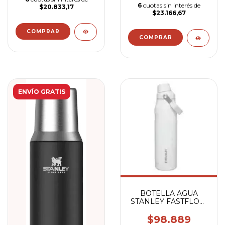
6
cuotas sin interés de
$20.833,17
$23.166,67
ENVÍO GRATIS
BOTELLA AGUA
STANLEY FASTFLOW
1LTS POLAR
$98.889