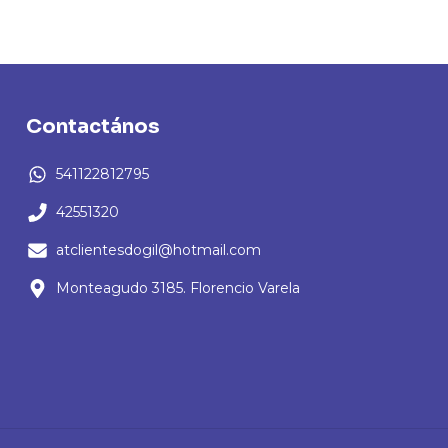
Contactános
541122812795
42551320
atclientesdogil@hotmail.com
Monteagudo 3185. Florencio Varela