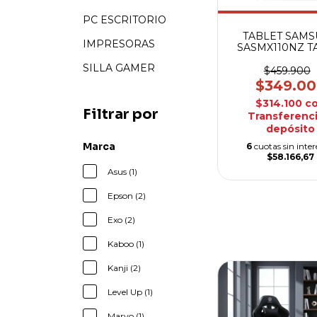
PC ESCRITORIO
TABLET SAM
IMPRESORAS
SASMX110NZ T
8.7 4/6
SILLA GAMER
$459.900
$349.0
$314.100
c
Filtrar por
Transferenci
depósito
Marca
6
cuotas sin inter
$58.166,67
Asus (1)
Epson (2)
Exo (2)
Kaboo (1)
Kanji (2)
Level Up (1)
Marvo (1)