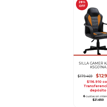
28
%
OFF
SILLA GAMER 
KSG01NA
NEGRA/NARA
$12
$179.469
$116.910
c
Transferenci
depósito
6
cuotas sin inter
$21.650