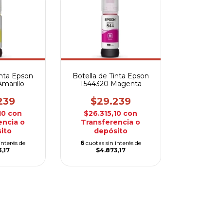
inta Epson
Botella de Tinta Epson
marillo
T544320 Magenta
239
$29.239
10
con
$26.315,10
con
encia o
Transferencia o
ito
depósito
interés de
6
cuotas sin interés de
,17
$4.873,17