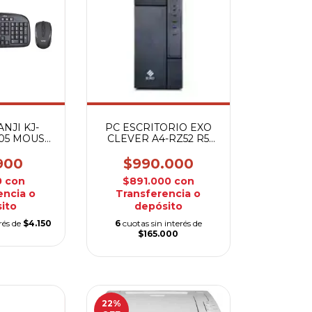
NJI KJ-
PC ESCRITORIO EXO
05 MOUSE
CLEVER A4-RZ52 R5
CLA
480S
900
$990.000
0
con
$891.000
con
encia o
Transferencia o
ito
depósito
rés de
$4.150
6
cuotas sin interés de
$165.000
22
%