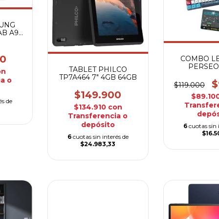
SUNG
AB A9
00
COMBO LE
PERSEO
TABLET PHILCO
on
TECLADO
TP7A464 7" 4GB 64GB
a o
$
$119.000
$149.900
$89.10
és de
Transfer
$134.910
con
depós
Transferencia o
depósito
6
cuotas sin 
$16.
6
cuotas sin interés de
$24.983,33