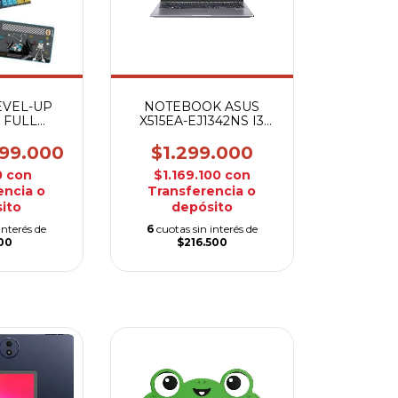
VEL-UP
NOTEBOOK ASUS
 FULL
X515EA-EJ1342NS I3
 MOUSE
4GB 256GB
99.000
$1.299.000
0
con
$1.169.100
con
encia o
Transferencia o
ito
depósito
interés de
6
cuotas sin interés de
500
$216.500