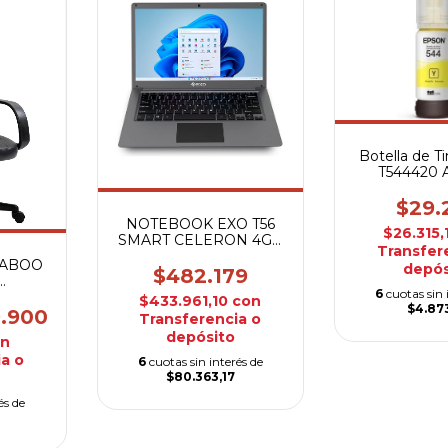
Botella de T
T544420 A
$29.
NOTEBOOK EXO T56
$26.315,
SMART CELERON 4GB
Transfer
128SSD WIN11
KABOO
depós
$482.179
6
cuotas sin 
NJA
$433.961,10
con
$4.873
9.900
Transferencia o
depósito
on
a o
6
cuotas sin interés de
$80.363,17
és de