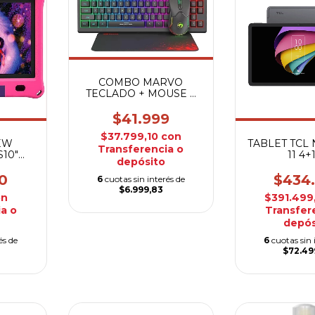
COMBO MARVO
TECLADO + MOUSE +
PAD GAMER
$41.999
$37.799,10
con
EW
TABLET TCL
Transferencia o
10"
11 4+
depósito
SA
0
$434
6
cuotas sin interés de
$6.999,83
on
$391.499
a o
Transfer
depós
és de
6
cuotas sin 
$72.49