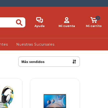
0
Ayuda
Mi cuenta
Mi carrito
ntes
Nuestras Sucursales