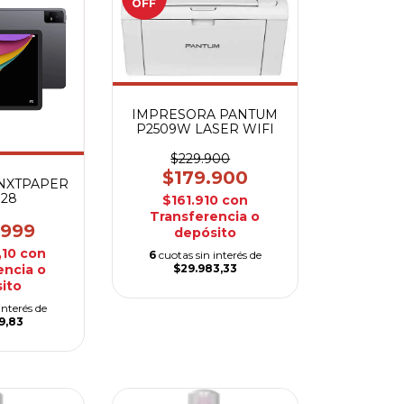
OFF
IMPRESORA PANTUM
P2509W LASER WIFI
$229.900
$179.900
 NXTPAPER
128
$161.910
con
Transferencia o
.999
depósito
,10
con
6
cuotas sin interés de
$29.983,33
encia o
ito
interés de
9,83