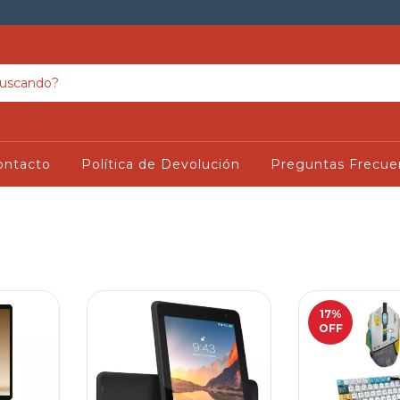
ontacto
Política de Devolución
Preguntas Frecue
17
%
OFF