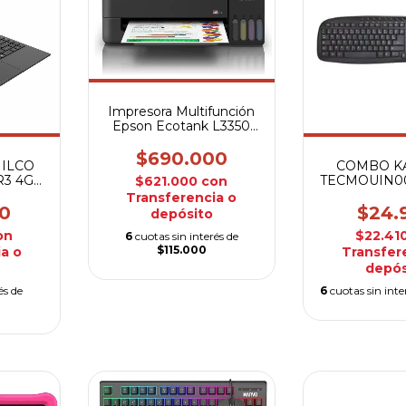
Impresora Multifunción
Epson Ecotank L3350
Color Wifi
$690.000
ILCO
COMBO KA
R3 4GB
TECMOUIN0
$621.000
con
Y TE
Transferencia o
0
$24.
depósito
on
$22.41
6
cuotas sin interés de
$115.000
a o
Transfer
depós
és de
6
cuotas sin inte