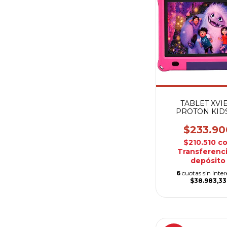
TABLET XVI
PROTON KIDS
3+64GB RO
$233.90
$210.510
c
Transferenci
depósito
6
cuotas sin inter
$38.983,33