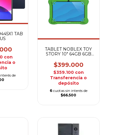
9445X1 TAB
LUS
.000
TABLET NOBLEX TOY
STORY 10" 64GB 6GB
00
con
LILYPAD
encia o
$399.000
ito
$359.100
con
interés de
Transferencia o
500
depósito
6
cuotas sin interés de
$66.500