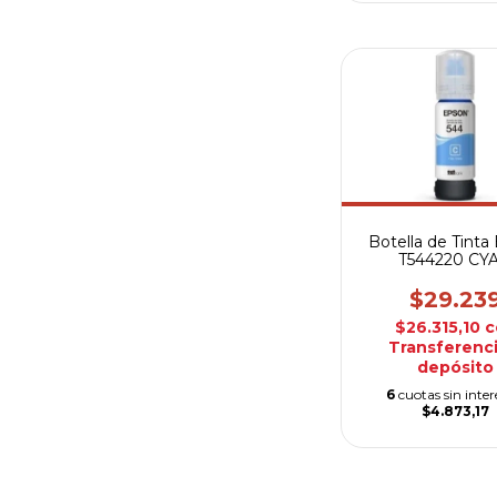
Botella de Tinta
T544220 CY
$29.23
$26.315,10
c
Transferenci
depósito
6
cuotas sin inter
$4.873,17