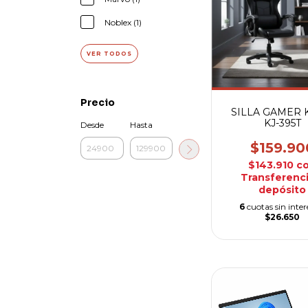
Noblex (1)
VER TODOS
Precio
SILLA GAMER 
KJ-395T
Desde
Hasta
$159.90
$143.910
c
Transferenci
depósito
6
cuotas sin inter
$26.650