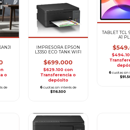
TABLET TCL 
A1 P
$549
KANJI
IMPRESORA EPSON
L3350 ECO TANK WIFI
$494.1
Transfer
0
$699.000
depós
on
$629.100
con
6
cuotas sin 
a o
Transferencia o
$91.
depósito
és de
6
cuotas sin interés de
$116.500