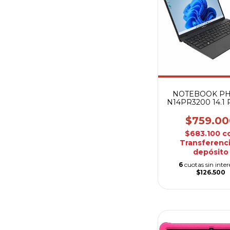
NOTEBOOK PH
N14PR3200 14.1 
128GB
$759.00
$683.100
c
Transferenci
depósito
6
cuotas sin inter
$126.500