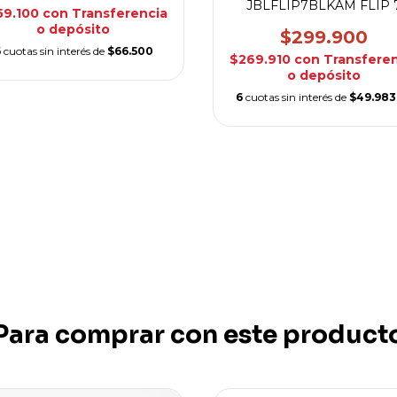
JBLFLIP7BLKAM FLIP 
59.100
con
Transferencia
o depósito
$299.900
6
cuotas sin interés de
$66.500
$269.910
con
Transferen
o depósito
6
cuotas sin interés de
$49.983
Para comprar con este product