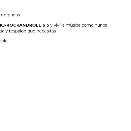
ntegradas.
n KJ-ROCKANDROLL 6.5
y viví la música como nunca
tía y respaldo que necesitás.
able!