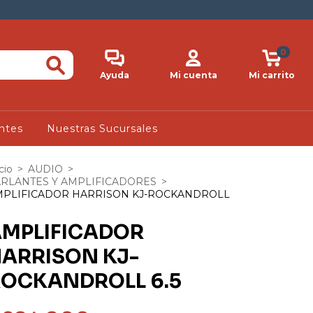
0
Ayuda
Mi cuenta
Mi carrito
ntes
Nuestras Sucursales
cio
>
AUDIO
>
RLANTES Y AMPLIFICADORES
>
MPLIFICADOR HARRISON KJ-ROCKANDROLL
MPLIFICADOR
ARRISON KJ-
OCKANDROLL 6.5