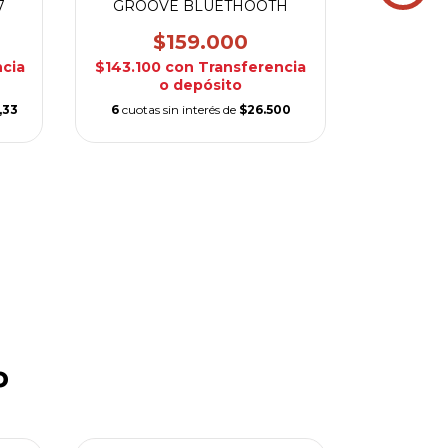
7
GROOVE BLUETHOOTH
$159.000
cia
$143.100
con
Transferencia
$5
o depósito
Transfe
,33
6
cuotas sin interés de
$26.500
6
cuotas si
o