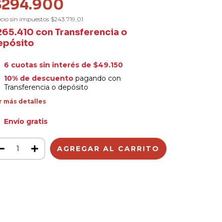
$294.900
cio sin impuestos
$243.719,01
265.410
con
Transferencia o
epósito
6
cuotas sin interés de
$49.150
10% de descuento
pagando con
Transferencia o depósito
r más detalles
Envío gratis