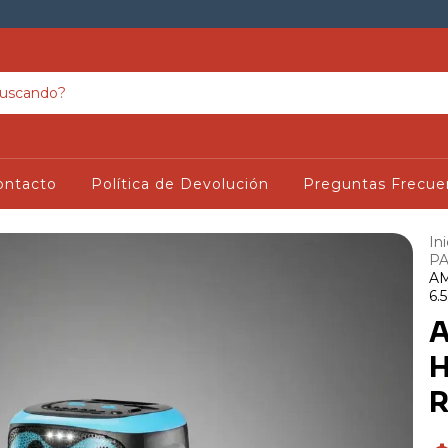
ontacto
Política de Devolución
Preguntas Frecue
Ini
PA
A
6.5
A
H
R