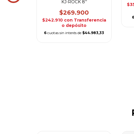
 EXTREME
KJ-ROCK 8''
$3
00
$269.900
sferencia
$242.910
con
Transferencia
o
o depósito
$58.316,67
6
cuotas sin interés de
$44.983,33