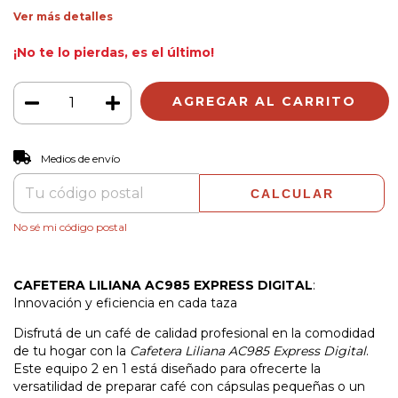
Ver más detalles
¡No te lo pierdas, es el último!
CAMBIAR CP
Entregas para el CP:
Medios de envío
CALCULAR
No sé mi código postal
CAFETERA LILIANA AC985 EXPRESS DIGITAL
:
Innovación y eficiencia en cada taza
Disfrutá de un café de calidad profesional en la comodidad
de tu hogar con la
Cafetera Liliana AC985 Express Digital
.
Este equipo 2 en 1 está diseñado para ofrecerte la
versatilidad de preparar café con cápsulas pequeñas o un