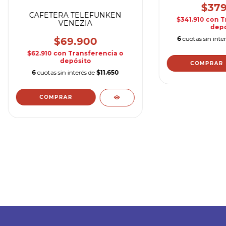
$379
CAFETERA TELEFUNKEN
$341.910
con
T
VENEZIA
depó
6
cuotas sin inte
$69.900
$62.910
con
Transferencia o
depósito
6
cuotas sin interés de
$11.650