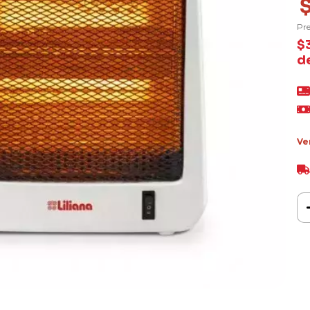
Pre
$
d
Ve