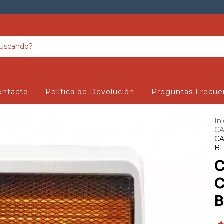
ontacto
Política de Devolución
Preguntas Frecue
Ini
CA
CA
B
C
C