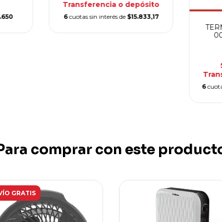
Transferencia o depósito
.650
6
cuotas sin interés de
$15.833,17
TER
00
Tran
6
cuota
Para comprar con este product
VÍO GRATIS