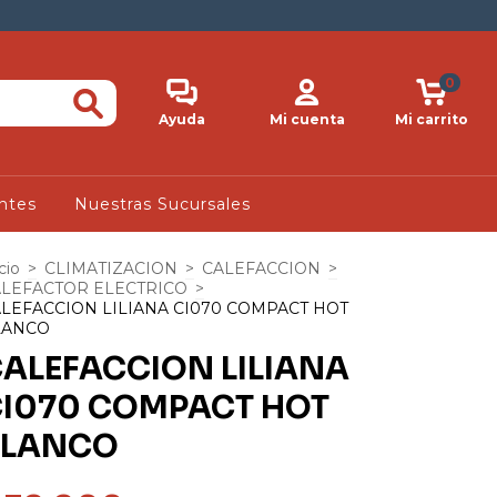
0
Ayuda
Mi cuenta
Mi carrito
ntes
Nuestras Sucursales
cio
>
CLIMATIZACION
>
CALEFACCION
>
LEFACTOR ELECTRICO
>
LEFACCION LILIANA CI070 COMPACT HOT
LANCO
ALEFACCION LILIANA
I070 COMPACT HOT
BLANCO