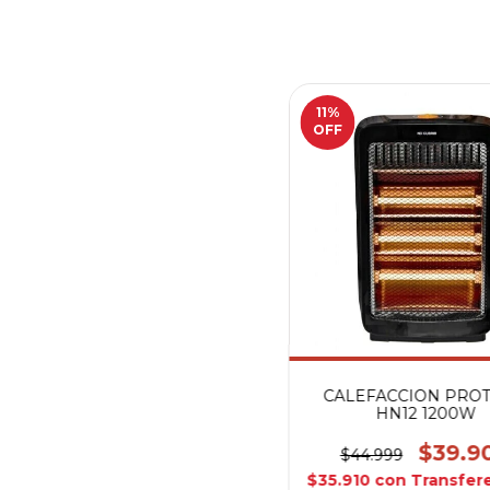
11
%
OFF
CALEFACCION PROT
HN12 1200W
$39.9
$44.999
$35.910
con
Transfer