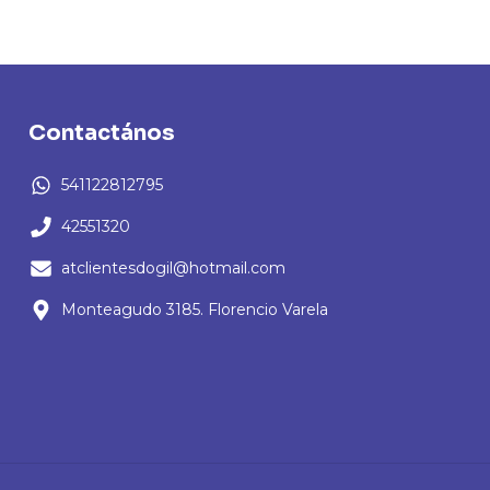
Contactános
541122812795
42551320
atclientesdogil@hotmail.com
Monteagudo 3185. Florencio Varela