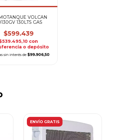
MOTANQUE VOLCAN
130GV 130LTS GAS
$599.439
$539.495,10
con
sferencia o depósito
s sin interés de
$99.906,50
o
ENVÍO GRATIS