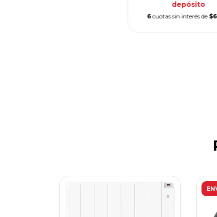
depósito
6
cuotas sin interés de
$6
EN