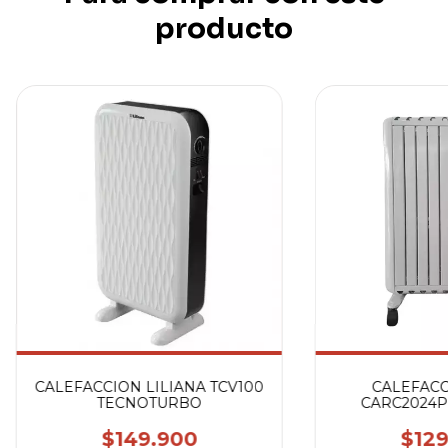
producto
CALEFACCION LILIANA TCV100
CALEFACC
TECNOTURBO
CARC2024P
$149.900
$129