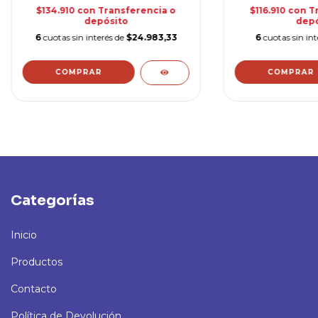
$134.910
con
Transferencia o
$116.910
con
T
depósito
depó
6
cuotas sin interés de
$24.983,33
6
cuotas sin in
Categorías
Inicio
Productos
Contacto
Política de Devolución