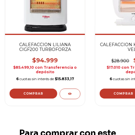
CALEFACCION LILIANA
CALEFACCION K
CIGF200 TURBOFORZA
VE
$94.999
$28.900
$85.499,10
con
Transferencia o
$17.010
con
Tr
depósito
depó
6
cuotas sin interés de
$15.833,17
6
cuotas sin in
Para comprar con este