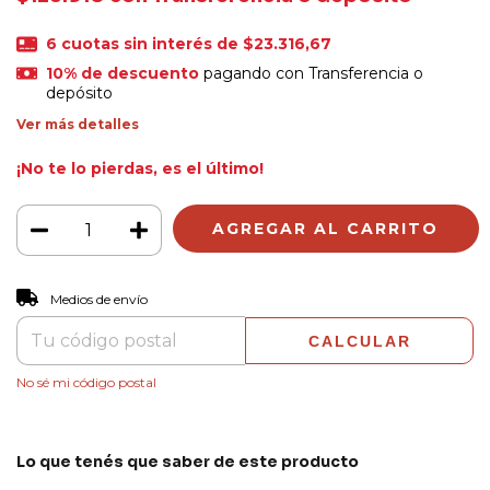
6
cuotas sin interés de
$23.316,67
10% de descuento
pagando con Transferencia o
depósito
Ver más detalles
¡No te lo pierdas, es el último!
CAMBIAR CP
Entregas para el CP:
Medios de envío
CALCULAR
No sé mi código postal
Lo que tenés que saber de este producto