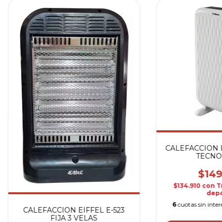
CALEFACCION L
TECNO
$149
$134.910
con
T
depó
6
cuotas sin inte
CALEFACCION EIFFEL E-523
FIJA 3 VELAS