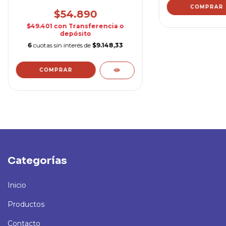
$54.890
$49.401
con
Transferencia o
depósito
6
cuotas sin interés de
$9.148,33
Categorías
Inicio
Productos
Contacto