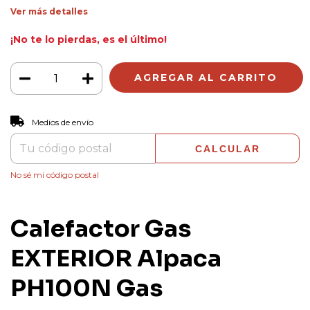
Ver más detalles
¡No te lo pierdas, es el último!
CAMBIAR CP
Entregas para el CP:
Medios de envío
CALCULAR
No sé mi código postal
Calefactor Gas
EXTERIOR Alpaca
PH100N Gas