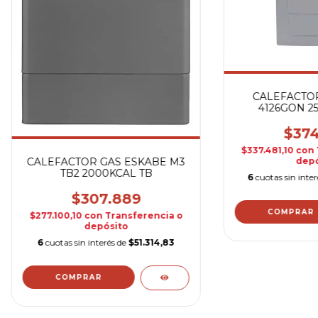
CALEFACTOR
4126GON 25
$374
$337.481,10
con
CALEFACTOR GAS ESKABE M3
depó
TB2 2000KCAL TB
6
cuotas sin inte
$307.889
$277.100,10
con
Transferencia o
depósito
6
cuotas sin interés de
$51.314,83