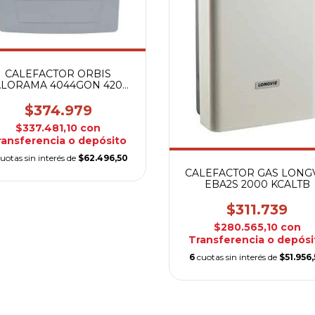
CALEFACTOR ORBIS
ALORAMA 4044GON 4200
KCAL/H SIN SALIDA
$374.979
$337.481,10
con
ransferencia o depósito
uotas sin interés de
$62.496,50
CALEFACTOR GAS LONG
EBA2S 2000 KCALTB
$311.739
$280.565,10
con
Transferencia o depósi
6
cuotas sin interés de
$51.956