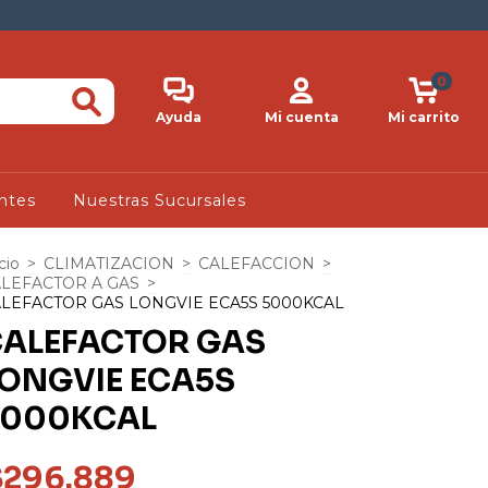
0
Ayuda
Mi cuenta
Mi carrito
ntes
Nuestras Sucursales
cio
>
CLIMATIZACION
>
CALEFACCION
>
LEFACTOR A GAS
>
LEFACTOR GAS LONGVIE ECA5S 5000KCAL
ALEFACTOR GAS
ONGVIE ECA5S
5000KCAL
$296.889