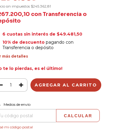
cio sin impuestos
$245.362,81
267.200,10
con
Transferencia o
epósito
6
cuotas sin interés de
$49.481,50
10% de descuento
pagando con
Transferencia o depósito
r más detalles
o te lo pierdas, es el último!
CAMBIAR CP
regas para el CP:
Medios de envío
CALCULAR
sé mi código postal