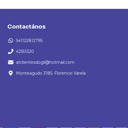
Contactános
541122812795
42551320
atclientesdogil@hotmail.com
Monteagudo 3185. Florencio Varela