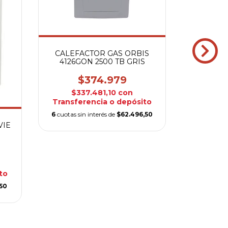
CALEFACTOR GAS ORBIS
CALEFA
4126GON 2500 TB GRIS
4166G
$374.979
$
$337.481,10
con
$40
Transferencia o depósito
Transfe
6
cuotas sin interés de
$62.496,50
6
cuotas si
VIE
to
,50