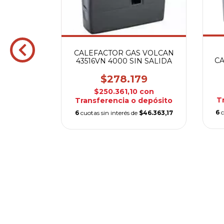
ANDINO
CALEFACTOR GAS VOLCAN
0KCAL
C
43516VN 4000 SIN SALIDA
00
$278.179
sferencia
$250.361,10
con
o
T
Transferencia o depósito
$29.833,33
6
c
6
cuotas sin interés de
$46.363,17