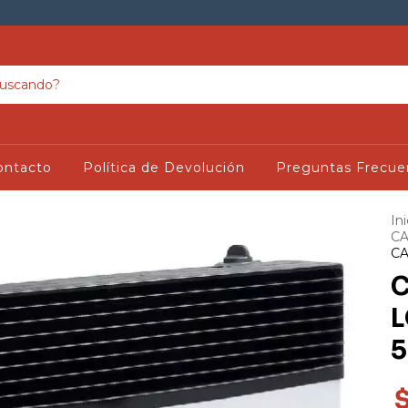
ontacto
Política de Devolución
Preguntas Frecue
Ini
CA
CA
C
L