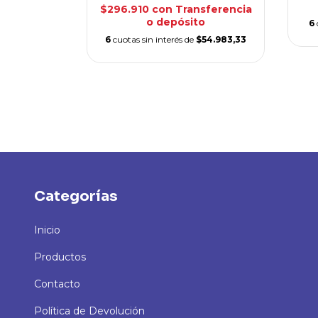
$296.910
con
Transferencia
sferencia
o depósito
6
o
6
cuotas sin interés de
$54.983,33
$23.316,67
Categorías
Inicio
Productos
Contacto
Política de Devolución