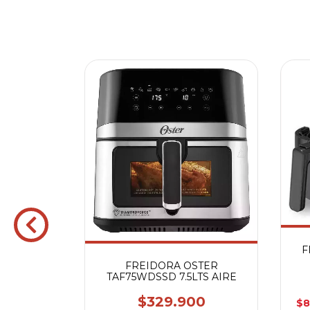
F
FREIDORA OSTER
FR60ARWP
TAF75WDSSD 7.5LTS AIRE
CA
$329.900
$8
9.900