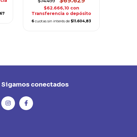
$69.629
cia
$74.499
$62.666,10
con
Transferencia o depósito
,67
6
cuotas sin interés de
$11.604,83
Sigamos conectados