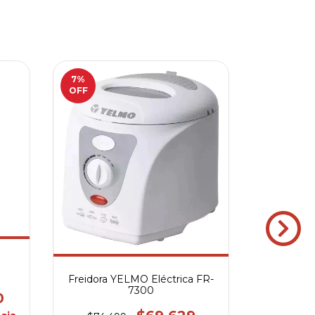
7
%
OFF
FREI
HOM
$
$116.100
6
cuotas 
Freidora YELMO Eléctrica FR-
7300
0