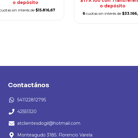
$179.100
con
Transferen
o depósito
o depósito
cuotas sin interés de
$15.816,67
6
cuotas sin interés de
$33.166
Contactános
541122812795
42551320
atclientesdogil@hotmail.com
Monteagudo 3185. Florencio Varela