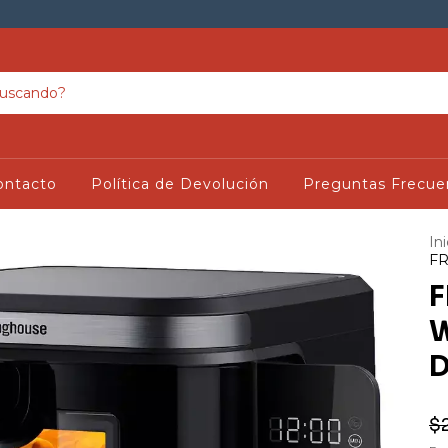
ontacto
Política de Devolución
Preguntas Frecue
Ini
FR
F
W
D
$