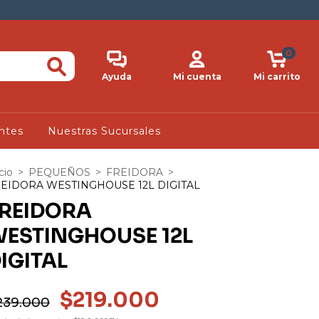
0
Ayuda
Mi cuenta
Mi carrito
ntes
Nuestras Sucursales
cio
>
PEQUEÑOS
>
FREIDORA
>
EIDORA WESTINGHOUSE 12L DIGITAL
REIDORA
ESTINGHOUSE 12L
IGITAL
$219.000
239.000