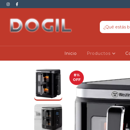
Inicio
Productos
C
8
%
OFF