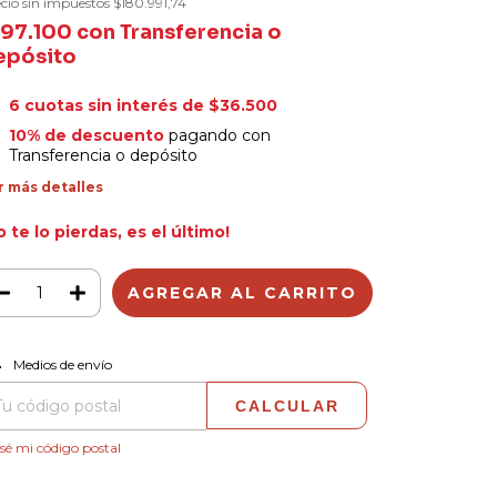
cio sin impuestos
$180.991,74
197.100
con
Transferencia o
epósito
6
cuotas sin interés de
$36.500
10% de descuento
pagando con
Transferencia o depósito
r más detalles
o te lo pierdas, es el último!
CAMBIAR CP
regas para el CP:
Medios de envío
CALCULAR
sé mi código postal