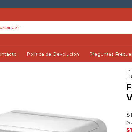
ontacto
Política de Devolución
Preguntas Frecue
Ini
FR
F
V
$
Pre
$