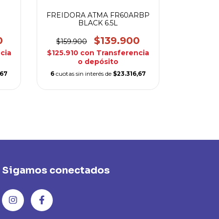
FREIDORA ATMA FR60ARBP
FRE
BLACK 6.5L
TAF40
0
$139.900
$
$159.900
cia
$125.910
con
Transferencia
$215.910
o depósito
,67
6
cuotas sin interés de
$23.316,67
6
cuotas si
Sigamos conectados