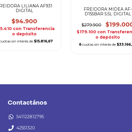
REIDORA LILIANA AF931
FREIDORA MIDEA AF-
DIGITAL
D155BAR 5.5L DIGITAL
$94.900
$199.00
$279.900
5.410
con
Transferencia
$179.100
con
Transferen
o depósito
o depósito
cuotas sin interés de
$15.816,67
6
cuotas sin interés de
$33.166
Contactános
541122812795
42551320