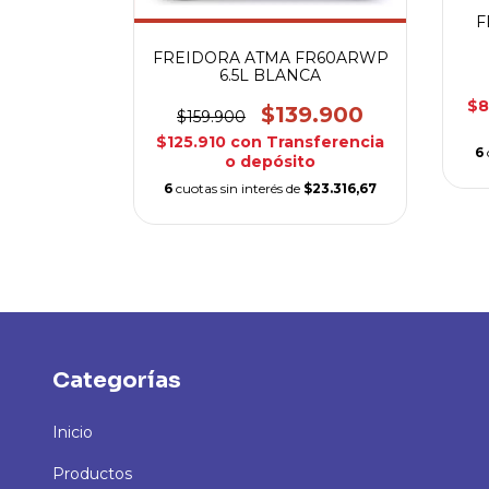
o
F
e
$21.500
FREIDORA ATMA FR60ARWP
6.5L BLANCA
$8
$139.900
$159.900
$125.910
con
Transferencia
6
o depósito
6
cuotas sin interés de
$23.316,67
Categorías
Inicio
Productos