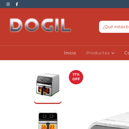
Inicio
Productos
C
17
%
OFF