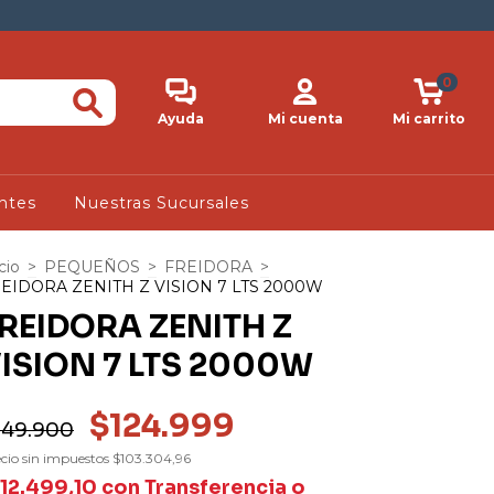
0
Ayuda
Mi cuenta
Mi carrito
ntes
Nuestras Sucursales
cio
>
PEQUEÑOS
>
FREIDORA
>
EIDORA ZENITH Z VISION 7 LTS 2000W
REIDORA ZENITH Z
ISION 7 LTS 2000W
$124.999
149.900
cio sin impuestos
$103.304,96
112.499,10
con
Transferencia o