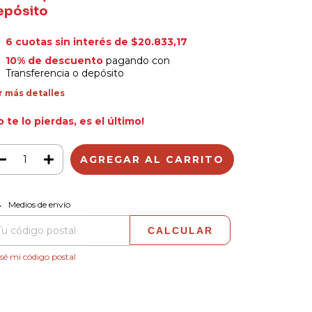
epósito
6
cuotas sin interés de
$20.833,17
10% de descuento
pagando con
Transferencia o depósito
r más detalles
o te lo pierdas, es el último!
CAMBIAR CP
regas para el CP:
Medios de envío
CALCULAR
sé mi código postal