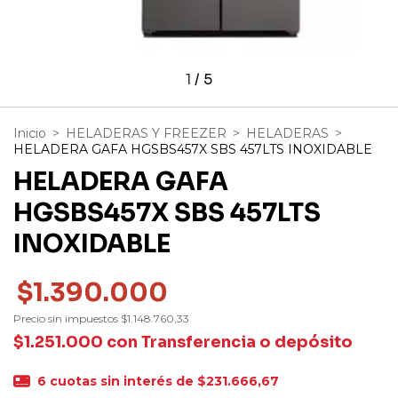
1
/
5
Inicio
>
HELADERAS Y FREEZER
>
HELADERAS
>
HELADERA GAFA HGSBS457X SBS 457LTS INOXIDABLE
HELADERA GAFA
HGSBS457X SBS 457LTS
INOXIDABLE
$1.390.000
Precio sin impuestos
$1.148.760,33
$1.251.000
con
Transferencia o depósito
6
cuotas sin interés de
$231.666,67