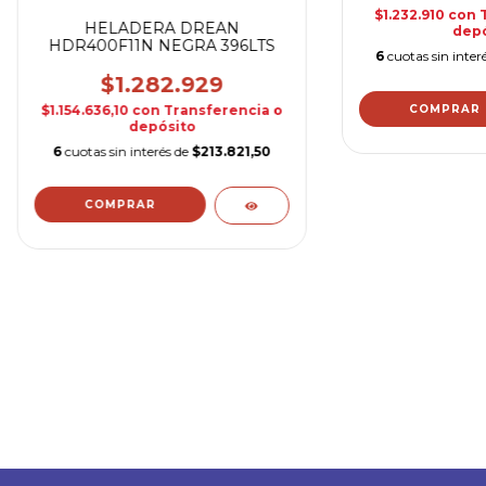
$1.232.910
con
HELADERA DREAN
depó
HDR400F11N NEGRA 396LTS
6
cuotas sin inter
$1.282.929
$1.154.636,10
con
Transferencia o
depósito
6
cuotas sin interés de
$213.821,50