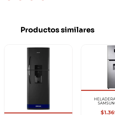
Productos similares
HELADERA
SAMSUNG
RT32K
$1.36