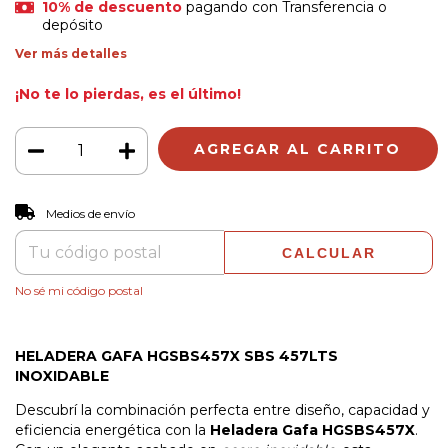
10% de descuento
pagando con Transferencia o
depósito
Ver más detalles
¡No te lo pierdas, es el último!
CAMBIAR CP
Entregas para el CP:
Medios de envío
CALCULAR
No sé mi código postal
HELADERA GAFA HGSBS457X SBS 457LTS
INOXIDABLE
Descubrí la combinación perfecta entre diseño, capacidad y
eficiencia energética con la
Heladera Gafa HGSBS457X
.