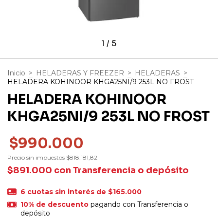
1
/
5
Inicio
>
HELADERAS Y FREEZER
>
HELADERAS
>
HELADERA KOHINOOR KHGA25NI/9 253L NO FROST
HELADERA KOHINOOR
KHGA25NI/9 253L NO FROST
$990.000
Precio sin impuestos
$818.181,82
$891.000
con
Transferencia o depósito
6
cuotas sin interés de
$165.000
10% de descuento
pagando con Transferencia o
depósito