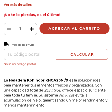
Ver más detalles
¡No te lo pierdas, es el último!
CAMBIAR CP
Entregas para el CP:
Medios de envío
CALCULAR
No sé mi código postal
La
Heladera Kohinoor KHGA25NI/9
es la solución ideal
para mantener tus alimentos frescos y organizados. Con
una capacidad total de
253 litros
, ofrece espacio suficiente
para toda tu familia. Su sistema
No Frost
evita la
acumulación de hielo, garantizando un mejor rendimiento y
menos mantenimiento.