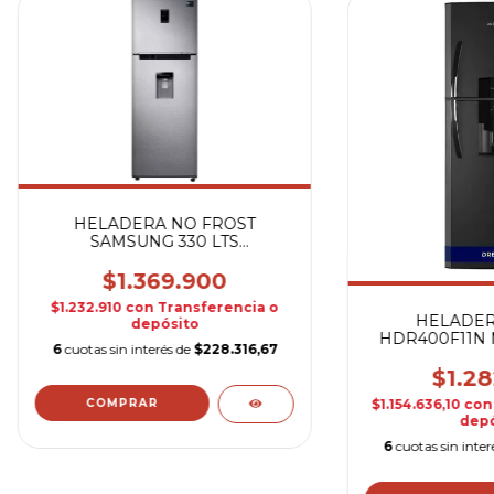
HELADERA NO FROST
SAMSUNG 330 LTS
RT32K5930SL
$1.369.900
$1.232.910
con
Transferencia o
HELADER
depósito
HDR400F11N 
6
cuotas sin interés de
$228.316,67
$1.28
$1.154.636,10
con
depó
6
cuotas sin inter