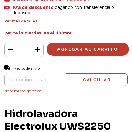
10% de descuento
pagando con Transferencia o
depósito
Ver más detalles
¡No te lo pierdas, es el último!
CAMBIAR CP
Entregas para el CP:
Medios de envío
CALCULAR
No sé mi código postal
Hidrolavadora
Electrolux UWS2250