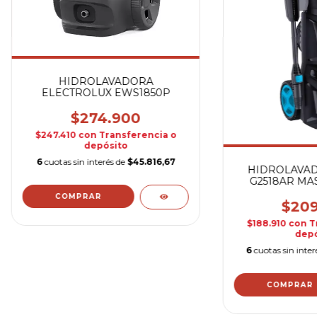
HIDROLAVADORA
ELECTROLUX EWS1850P
$274.900
$247.410
con
Transferencia o
depósito
6
cuotas sin interés de
$45.816,67
HIDROLAVA
G2518AR MA
$209
$188.910
con
T
depó
6
cuotas sin inte