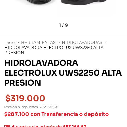
1
/
9
Inicio
>
HERRAMIENTAS
>
HIDROLAVADORAS
>
HIDROLAVADORA ELECTROLUX UWS2250 ALTA
PRESION
HIDROLAVADORA
ELECTROLUX UWS2250 ALTA
PRESION
$319.000
Precio sin impuestos
$263.636,36
$287.100
con
Transferencia o depósito
6
cuotas sin interés de
$53.166,67