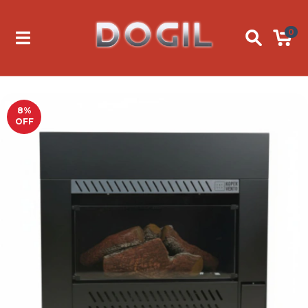
0
8
%
OFF