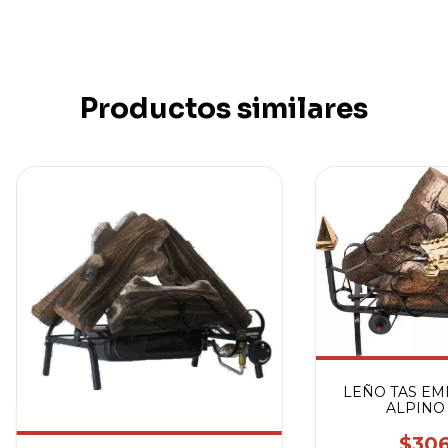
Productos similares
LEÑO TAS EM
ALPINO 
$306