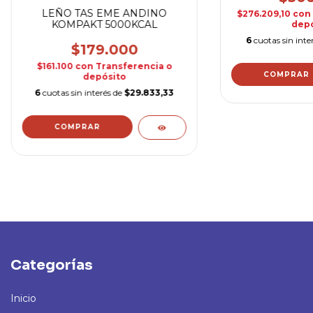
LEÑO TAS EME ANDINO
$276.209,10
con
KOMPAKT 5000KCAL
depó
6
cuotas sin inte
$179.000
$161.100
con
Transferencia o
depósito
6
cuotas sin interés de
$29.833,33
Categorías
Inicio