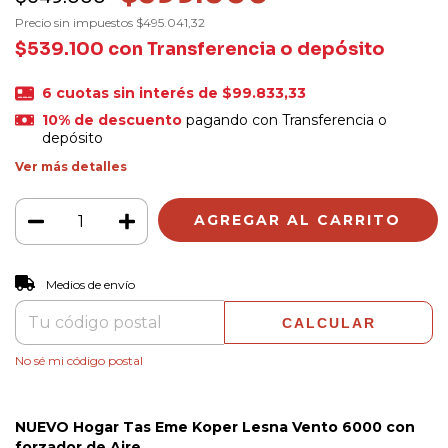
Precio sin impuestos
$495.041,32
$539.100
con
Transferencia o depósito
6
cuotas sin interés de
$99.833,33
10% de descuento
pagando con Transferencia o
depósito
Ver más detalles
CAMBIAR CP
Entregas para el CP:
Medios de envío
CALCULAR
No sé mi código postal
NUEVO Hogar Tas Eme Koper Lesna Vento 6000 con
forzador de Aire