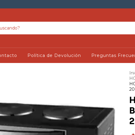
ontacto
Política de Devolución
Preguntas Frecue
Ini
H
HO
2
H
B