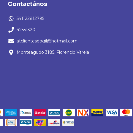
Contactános
541122812795
42551320
atclientesdogil@hotmail.com
Monteagudo 3185. Florencio Varela