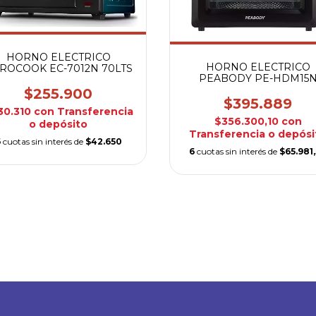
HORNO ELECTRICO
HORNO ELECTRICO
ROCOOK EC-7012N 70LTS
PEABODY PE-HDM15
MULTIFUNCION
$255.900
$395.889
30.310
con
Transferencia
$356.300,10
con
o depósito
Transferencia o depósi
6
cuotas sin interés de
$42.650
6
cuotas sin interés de
$65.981