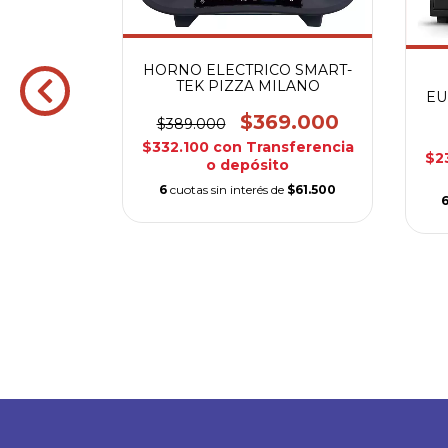
HORNO ELECTRICO SMART-
TEK PIZZA MILANO
EU
$369.000
$389.000
$332.100
con
Transferencia
$2
o depósito
CO ATMA
5LTS
6
cuotas sin interés de
$61.500
00
sferencia
o
e
$31.500