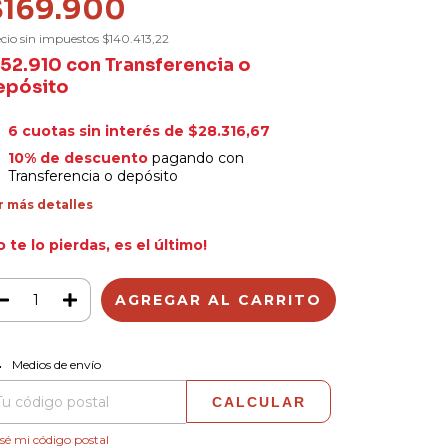
$169.900
cio sin impuestos
$140.413,22
152.910
con
Transferencia o
epósito
6
cuotas sin interés de
$28.316,67
10% de descuento
pagando con
Transferencia o depósito
r más detalles
o te lo pierdas, es el último!
CAMBIAR CP
regas para el CP:
Medios de envío
CALCULAR
sé mi código postal