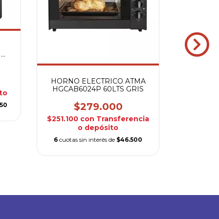
HOR
TELEFUN
N
$
$242.10
HORNO ELECTRICO ATMA
HGCAB6024P 60LTS GRIS
to
6
cuotas si
$279.000
,50
$251.100
con
Transferencia
o depósito
6
cuotas sin interés de
$46.500