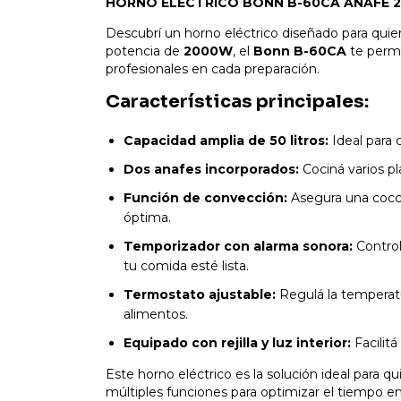
HORNO ELÉCTRICO BONN B-60CA ANAFE 2000
Descubrí un horno eléctrico diseñado para quie
potencia de
2000W
, el
Bonn B-60CA
te permi
profesionales en cada preparación.
Características principales:
Capacidad amplia de 50 litros:
Ideal para 
Dos anafes incorporados:
Cociná varios pl
Función de convección:
Asegura una cocci
óptima.
Temporizador con alarma sonora:
Control
tu comida esté lista.
Termostato ajustable:
Regulá la temperatur
alimentos.
Equipado con rejilla y luz interior:
Facilitá
Este horno eléctrico es la solución ideal para q
múltiples funciones para optimizar el tiempo en