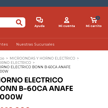
0
Ayuda
Mi cuenta
Mi carrito
ntes
Nuestras Sucursales
cio
>
MICROONDAS Y HORNO ELECTRICO
>
ORNO ELECTRICO
>
RNO ELECTRICO BONN B-60CA ANAFE
000W
ORNO ELECTRICO
ONN B-60CA ANAFE
2000W