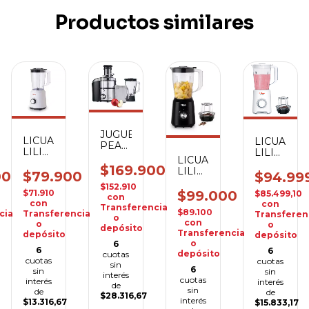
Productos similares
JUGUERA
RA
LICUADORA
LICUADO
PEABODY
LILIANA
LILIANA
PE-
LICUADORA
AL300
AL453
JL6003
$169.900
LILIANA
1.5L
00
$79.900
1.5
$94.99
CON
AL310
500W
CHOPBLE
$152.910
LICUADORA
1.5L
$99.000
$71.910
$85.499,10
con
500W
con
con
Transferencia
$89.100
cia
Transferencia
Transferen
o
con
o
o
depósito
Transferencia
depósito
depósito
o
6
6
6
depósito
cuotas
cuotas
cuotas
sin
6
sin
sin
interés
cuotas
interés
interés
de
sin
de
de
$28.316,67
interés
$13.316,67
$15.833,17