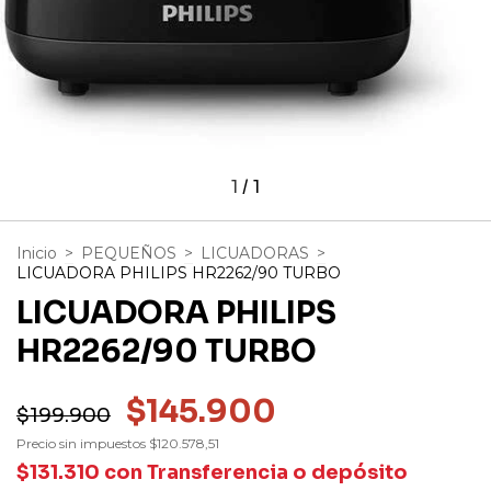
1
/
1
Inicio
>
PEQUEÑOS
>
LICUADORAS
>
LICUADORA PHILIPS HR2262/90 TURBO
LICUADORA PHILIPS
HR2262/90 TURBO
$145.900
$199.900
Precio sin impuestos
$120.578,51
$131.310
con
Transferencia o depósito