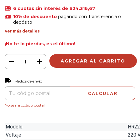
6
cuotas sin interés de
$24.316,67
10% de descuento
pagando con Transferencia o
depósito
Ver más detalles
¡No te lo pierdas, es el último!
CAMBIAR CP
Entregas para el CP:
Medios de envío
CALCULAR
No sé mi código postal
Modelo
HR22
Voltaje
220 