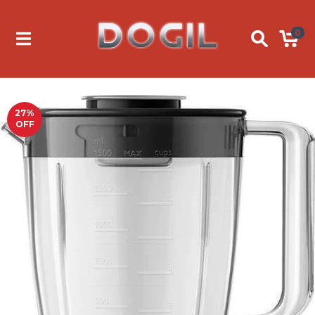
0
27
%
OFF