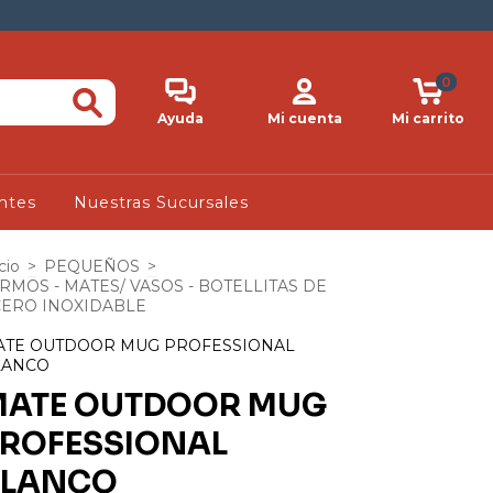
0
Ayuda
Mi cuenta
Mi carrito
ntes
Nuestras Sucursales
cio
>
PEQUEÑOS
>
RMOS - MATES/ VASOS - BOTELLITAS DE
ERO INOXIDABLE
ATE OUTDOOR MUG PROFESSIONAL
LANCO
MATE OUTDOOR MUG
ROFESSIONAL
BLANCO