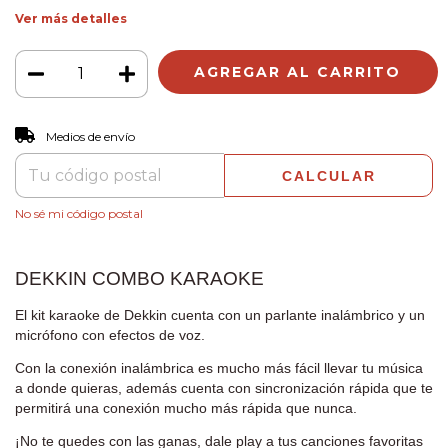
Ver más detalles
CAMBIAR CP
Entregas para el CP:
Medios de envío
CALCULAR
No sé mi código postal
DEKKIN COMBO KARAOKE
El kit karaoke de Dekkin cuenta con un parlante inalámbrico y un
micrófono con efectos de voz.
Con la conexión inalámbrica es mucho más fácil llevar tu música
a donde quieras, además cuenta con sincronización rápida que te
permitirá una conexión mucho más rápida que nunca.
¡No te quedes con las ganas, dale play a tus canciones favoritas