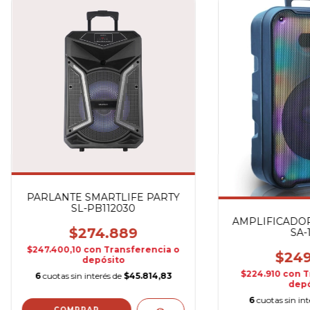
PARLANTE SMARTLIFE PARTY
SL-PB112030
AMPLIFICADOR 
$274.889
SA-
$247.400,10
con
Transferencia o
$249
depósito
$224.910
con
T
6
cuotas sin interés de
$45.814,83
depó
6
cuotas sin in