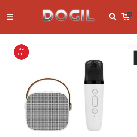
0
9
%
OFF