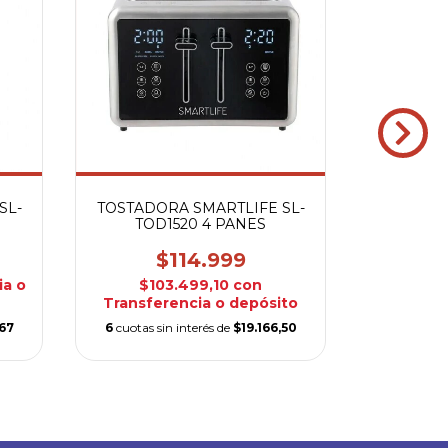
Tostad
SL-
TOSTADORA SMARTLIFE SL-
TOD1520 4 PANES
$71.910
c
$114.999
ia o
$103.499,10
con
6
cuotas s
Transferencia o depósito
,67
6
cuotas sin interés de
$19.166,50