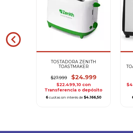
LIFE SL-
TOSTADORA ZENITH
TOASTMAKER
TO
9
$24.999
$27.999
con
$22.499,10
con
$4
depósito
Transferencia o depósito
$6.499,83
6
cuotas sin interés de
$4.166,50