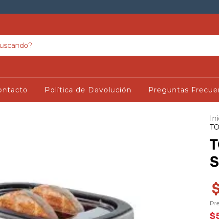
ontacto
Política de Devolución
Preguntas Frecue
Ini
TO
T
S
Pre
$