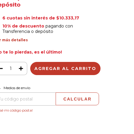
epósito
6
cuotas sin interés de
$10.333,17
10% de descuento
pagando con
Transferencia o depósito
r más detalles
o te lo pierdas, es el último!
CAMBIAR CP
regas para el CP:
Medios de envío
CALCULAR
sé mi código postal