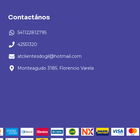
Contactános
541122812795
42551320
atclientesdogil@hotmail.com
Monteagudo 3185. Florencio Varela