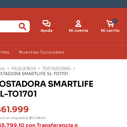
0
Ayuda
Mi cuenta
Mi carrito
ntes
Nuestras Sucursales
cio
>
PEQUEÑOS
>
TOSTADORAS
>
STADORA SMARTLIFE SL-TO1701
OSTADORA SMARTLIFE
L-TO1701
$61.999
cio sin impuestos
$51.238,84
55.799,10
con
Transferencia o