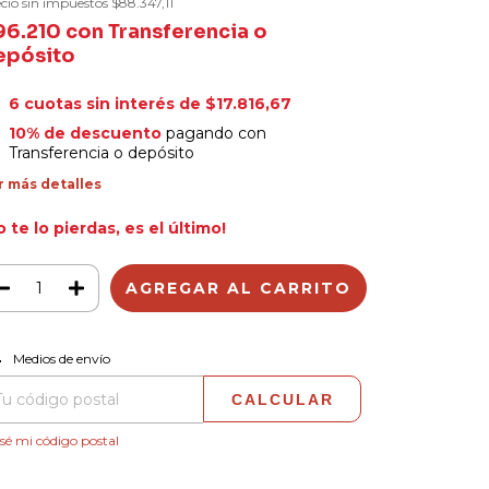
cio sin impuestos
$88.347,11
96.210
con
Transferencia o
epósito
6
cuotas sin interés de
$17.816,67
10% de descuento
pagando con
Transferencia o depósito
r más detalles
o te lo pierdas, es el último!
CAMBIAR CP
regas para el CP:
Medios de envío
CALCULAR
sé mi código postal