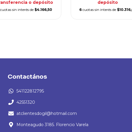
ransferencia o depósito
depósito
cuotas sin interés de
$4.166,50
6
cuotas sin interés de
$10.316
Contactános
541122812795
42551320
atclientesdogil@hotmail.com
Monteagudo 3185. Florencio Varela