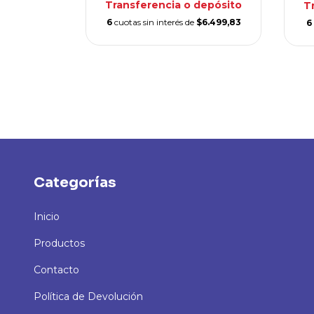
Transferencia o depósito
o
T
6
cuotas sin interés de
$6.499,83
e
$9.000
6
Categorías
Inicio
Productos
Contacto
Política de Devolución