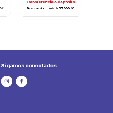
Transferencia o depósito
,67
6
cuotas sin interés de
$7.666,50
$4
Transfe
6
cuotas s
Sigamos conectados