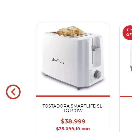
11
OF
TOSTADORA SMARTLIFE SL-
ATMA
TO1301W
GE NEGRA
$38.999
.000
$35.099,10
con
sferencia