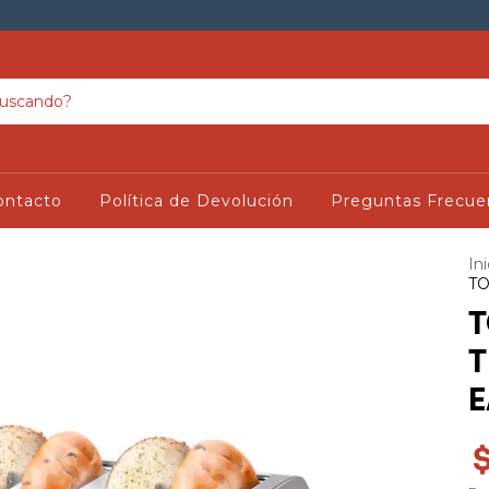
ontacto
Política de Devolución
Preguntas Frecue
Ini
T
T
E