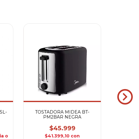
SL-
TOSTADORA MIDEA BT-
PM2BAR NEGRA
$45.999
TOSTA
DIA
ia o
$41.399,10
con