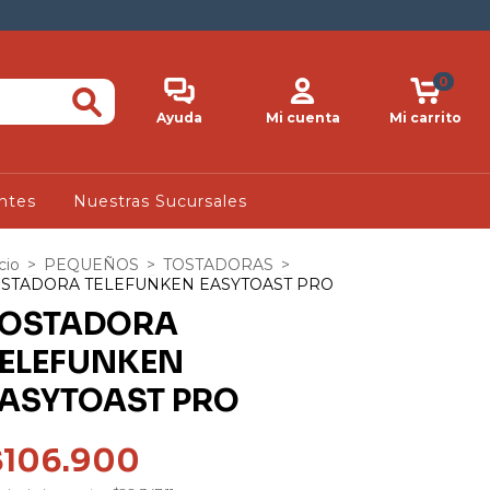
0
Ayuda
Mi cuenta
Mi carrito
ntes
Nuestras Sucursales
cio
>
PEQUEÑOS
>
TOSTADORAS
>
OSTADORA TELEFUNKEN EASYTOAST PRO
TOSTADORA
ELEFUNKEN
ASYTOAST PRO
$106.900